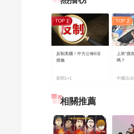
TOP 1
TOP 2
反制美國！中方公佈5項
上班“摸
措施
嗎？
新聞1+1
中國法治
相關推薦