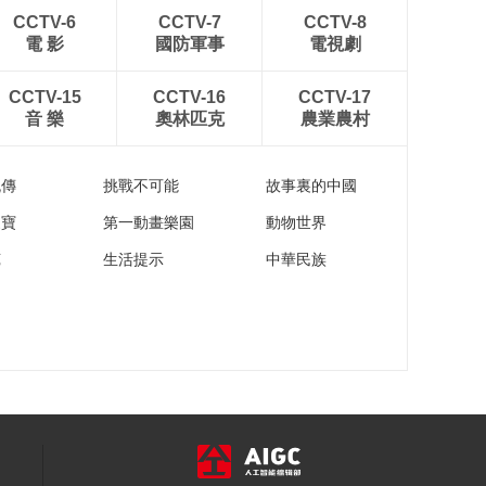
《篮球旋风2》 第27
CCTV-6
CCTV-7
CCTV-8
集 新比赛，旧相识
電 影
國防軍事
電視劇
00:19:54
《篮球旋风2》 第28
CCTV-15
CCTV-16
CCTV-17
集 木马和晨阳
音 樂
奧林匹克
農業農村
00:20:00
《篮球旋风2》 第29
流傳
挑戰不可能
故事裏的中國
集 一决胜负
家寶
第一動畫樂園
動物世界
00:20:00
苑
生活提示
中華民族
《篮球旋风2》 第30
集 改途易辙
00:19:59
《篮球旋风2》 第31
集 重获新生
00:19:59
《篮球旋风2》 第32
集 两个五分钟
00:19:59