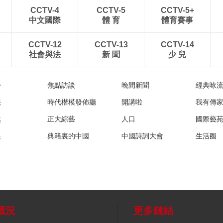
CCTV-4
CCTV-5
CCTV-5+
中文國際
體 育
體育賽事
CCTV-12
CCTV-13
CCTV-14
社會與法
新 聞
少 兒
播
焦點訪談
晚間新聞
經典咏
法
時代楷模發佈廳
開講啦
我有傳
然
正大綜藝
人口
國際藝
眼
典籍裏的中國
中國詩詞大會
生活圈
概況
更多鏈結