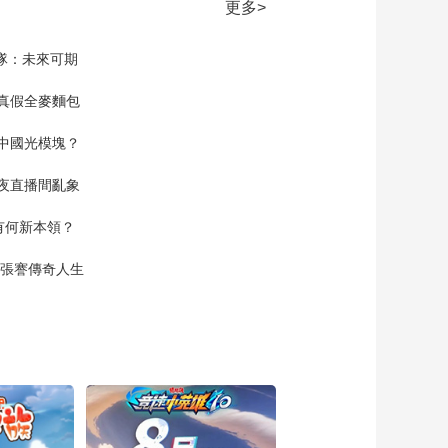
集 改变学习 改变战术
更多>
00:19:30
家隊：未來可期
《篮球旋风2》 第16
集 明辉的秘密
真假全麥麵包
00:19:30
《篮球旋风2》 第17
中國光模塊？
集 对战青川
夜直播間亂象
00:19:59
《篮球旋风2》 第18
空有何新本領？
集 赢得胜利
00:19:29
現張謇傳奇人生
《篮球旋风2》 第19
集 没有不可能
00:19:59
《篮球旋风2》 第20
集 队内之争
00:19:30
《篮球旋风2》 第21