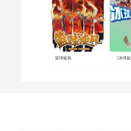
篮球旋风
《冰球旋