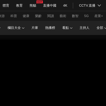
體育
教育
熊貓
直播中國
4K
CCTV.直播
式妙語
主持人
下載央視影音
熱解讀
天天學習
旅游
科普
健康
樂齡
閱讀
藝術
數智
5G
産業+
欄目大全
片庫
熱播榜
看點
主持人
全部
紀錄片網
國家大劇院
大型活動
科技
法治
文娛
人物
公益
圖片
習式妙語
央視快評
央視網評
光華銳評
鋒面
頻道
VR/AR
4K專區
全景新聞
請入列
人生第一次
人生第二次
年冬奧會
CBA
NBA
中超
國足
國際足球
網球
綜
體育江湖
文化體育
冰雪道路
足球道路