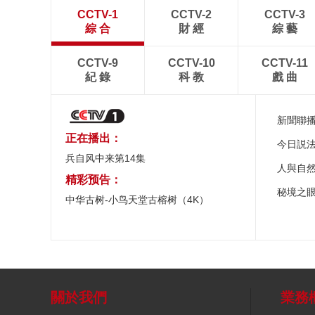
CCTV-1
CCTV-2
CCTV-3
綜 合
財 經
綜 藝
CCTV-9
CCTV-10
CCTV-11
紀 錄
科 教
戲 曲
新聞聯
正在播出：
今日説
兵自风中来第14集
人與自
精彩预告：
秘境之
中华古树-小鸟天堂古榕树（4K）
關於我們
業務