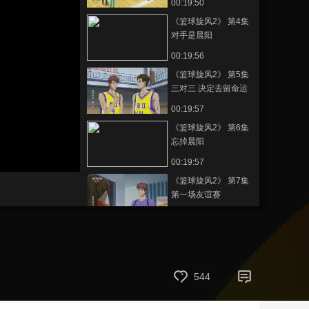
00:19:50
藝術
汽車
數智
5G
産業+
《篮球旋风2》 第4集
对手是晨阳
時尚
天氣
才藝
網展
央央好物
00:19:56
《篮球旋风2》 第5集
三对三 决定去留命运
00:19:57
《篮球旋风2》 第6集
忘掉晨阳
00:19:57
《篮球旋风2》 第7集
第一场友谊赛
00:19:59
《篮球旋风2》 第8集
竞争对手
00:19:59
544
《篮球旋风2》 第9集
六边形战士