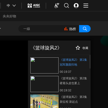
中
央央好物
熱榜
《篮球旋风2》 第
正在播放
1集 冠军颜面扫地
《篮球旋风2》
收藏
《篮球旋风2》 第1集
冠军颜面扫地
00:19:37
《篮球旋风2》 第2集
硬着头皮也要上
00:19:32
合體育
亞冬會
《篮球旋风2》 第3集
新征程 新起点