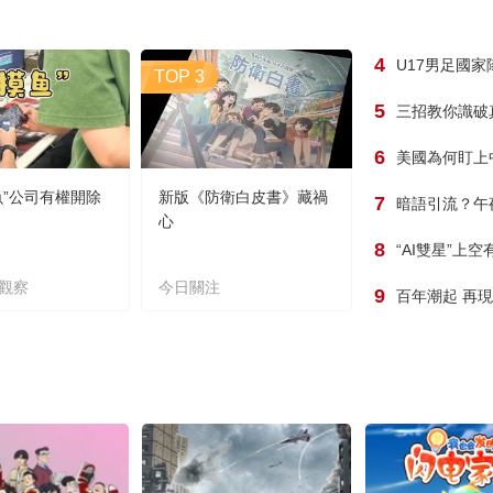
4
U17男足國
TOP 3
5
三招教你識破
6
美國為何盯上
魚”公司有權開除
新版《防衛白皮書》藏禍
7
暗語引流？午
心
8
“AI雙星”上
觀察
今日關注
9
百年潮起 再