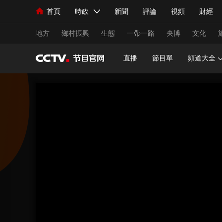
首頁
時政
新聞
評論
視頻
財經
人民領袖習近平
直播
海外頻道
片庫
iPanda
欄目大全
聯播+
English
中國領導人
節目單
Монгол
聽音
央視快評
微視頻
習
地方
鄉村振興
生態
一帶一路
央博
文化
直播
節目單
頻道大全
總台春晚
網絡春晚
共産黨員網
秧紀錄
新聞
國內
國際
評論
經濟
軍事
人民領袖習近平
聯播+
熱解讀
天天學習
視頻
小央視頻
小央直播
直播中國
熊貓
現場
前線
比劃
快看
藍海中國
新兵
體育
直播
競猜
2026年世界盃
2026
VIP會員
CCTV奧林匹克頻道
生活體育大會