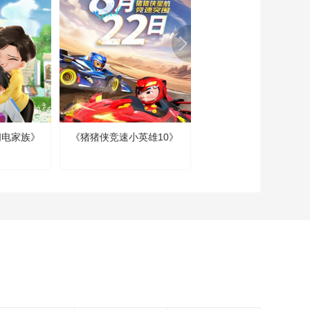
集 队长冯庄
00:19:30
《篮球旋风2》 第22
集 职业生涯的休止符
00:19:29
《篮球旋风2》 第23
集 昨日重现
闪电家族》
《猪猪侠竞速小英雄10》
《喜羊羊与灰太狼 羊
00:20:00
护者7 遨游神秘洋》
《篮球旋风2》 第24
集 宿舍风云
00:19:40
《篮球旋风2》 第25
集 坠入谷底
00:19:36
《篮球旋风2》 第26
集 放手一搏
00:19:44