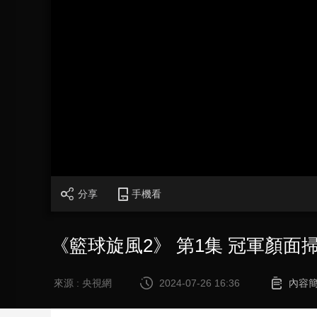
財經
教育
鄉村振興
生態環境
一帶一路
大國智造
大國展會
大國保險
雲頂對話
CCTV.節目官網
直播
節目單
欄目
片庫
分享
手機看
《籃球旋風2》 第1集 冠軍顏面
來源 : 央視網
2024-07-26 16:36
內容