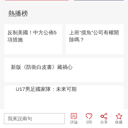
往期查詢>
全部評論
查看更多評論
熱播榜
TOP 1
TOP 2
反制美國！中方公佈5
上班“摸魚”公司有權開
項措施
除嗎？
我來説兩句
評論
105
分享
收藏