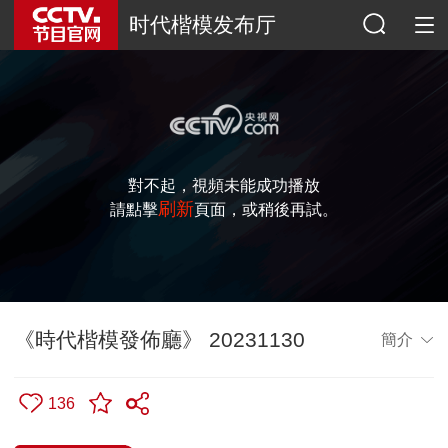
时代楷模发布厅
對不起，視頻未能成功播放
刷新
請點擊
頁面，或稍後再試。
《時代楷模發佈廳》 20231130
簡介
136