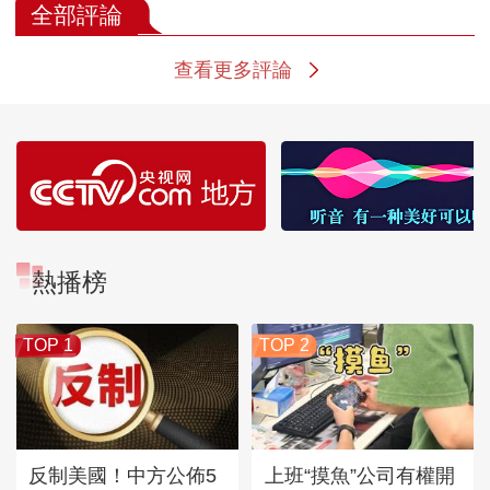
全部評論
查看更多評論
熱播榜
TOP 1
TOP 2
反制美國！中方公佈5
上班“摸魚”公司有權開