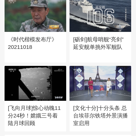
《时代楷模发布厅》
[砺剑]航母哨舰“亮剑”
20211018
延安舰单挑外军舰队
[飞向月球]惊心动魄11
[文化十分]十分头条 总
分24秒！嫦娥三号着
台埃菲尔铁塔外景演播
陆月球回顾
室启用