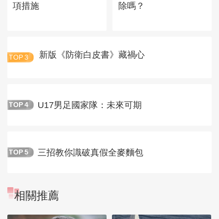
項措施
除嗎？
新版《防衛白皮書》藏禍心
TOP
3
U17男足國家隊：未來可期
TOP
4
三招教你識破真假全麥麵包
TOP
5
相關推薦