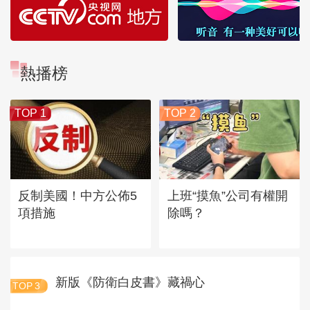
熱播榜
TOP 1
TOP 2
反制美國！中方公佈5
上班“摸魚”公司有權開
項措施
除嗎？
新版《防衛白皮書》藏禍心
TOP
3