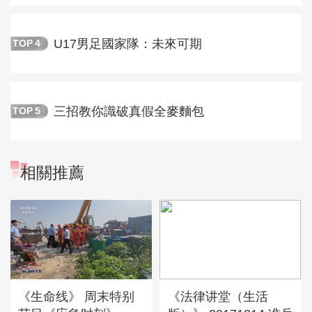
U17男足國家隊：未來可期
TOP
4
三招教你識破真假全麥麵包
TOP
5
相關推薦
《生命线》 周末特别
《法律讲堂（生活