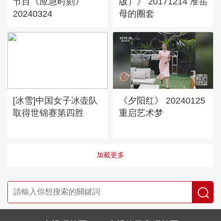
节目《应急时刻》
版）》 20171214 准岳
20240324
母的圈套
[冰雪]中国女子冰壶队
《夕阳红》 20240125
取得世锦赛第四胜
重启艺术梦
加載更多