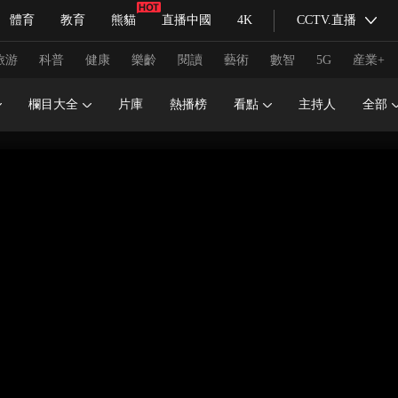
體育
教育
熊貓
直播中國
4K
CCTV.直播
式妙語
主持人
下載央視影音
熱解讀
天天學習
旅游
科普
健康
樂齡
閱讀
藝術
數智
5G
産業+
欄目大全
片庫
熱播榜
看點
主持人
全部
紀錄片網
國家大劇院
大型活動
科技
法治
文娛
人物
公益
圖片
習式妙語
央視快評
央視網評
光華銳評
鋒面
頻道
VR/AR
4K專區
全景新聞
請入列
人生第一次
人生第二次
冬奧會
CBA
NBA
中超
國足
國際足球
網球
綜
體育江湖
文化體育
冰雪道路
足球道路