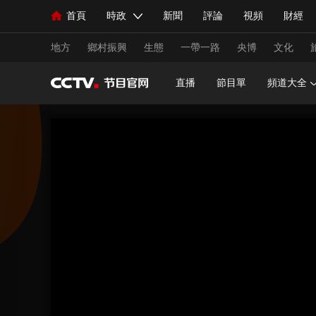
首頁
時政
新聞
評論
視頻
財經
人民領袖習近平
直播
海外頻道
片庫
iPanda
欄目大全
聯播+
English
中國領導人
節目單
Монгол
聽音
央視快評
微視頻
習
地方
鄉村振興
生態
一帶一路
央博
文化
直播
節目單
頻道大全
總台春晚
網絡春晚
共産黨員網
秧紀錄
新聞
國內
國際
評論
經濟
軍事
人民領袖習近平
聯播+
熱解讀
天天學習
視頻
小央視頻
小央直播
直播中國
熊貓
現場
前線
比劃
快看
藍海中國
新兵
體育
直播
競猜
2026年世界盃
2026年
VIP會員
CCTV奧林匹克頻道
生活體育大會