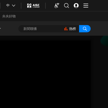
中
央央好物
熱榜
合體育
亞冬會