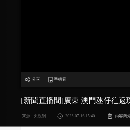
財經
教育
鄉村振興
生態環境
一帶一路
大國智造
大國展會
大國保險
雲頂對話
CCTV.節目官網
直播
節目單
欄目
片庫
分享
手機看
[新聞直播間]廣東 澳門氹仔往
來源 : 央視網
2023-07-16 15:40
內容簡