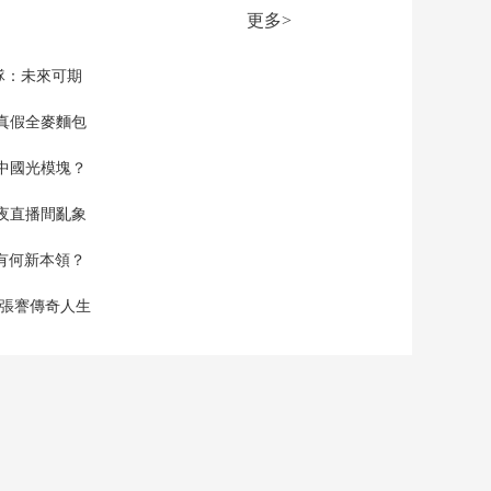
术实施网络诈骗 合成
更多>
人脸冒充熟人 层层取
00:04:28
得受害人信任
[新闻直播间]利用AI技
隊：未來可期
术实施网络诈骗 提前
制作仿冒视频 迷惑性
真假全麥麵包
00:01:38
强
[新闻直播间]利用微信
中國光模塊？
群实施网络诈骗 诱导
受害人进群 群内多数
00:03:19
夜直播間亂象
为不法分子同伙
[新闻直播间]日本 秋
田县强降雨致1人死亡
空有何新本領？
超5000人转移
00:00:39
現張謇傳奇人生
[新闻直播间]韩国持续
强降雨引发灾害
00:01:10
[新闻直播间]美国 热
浪持续 超1.13亿人处
于高温警报下
00:01:23
[新闻直播间]新闻速览