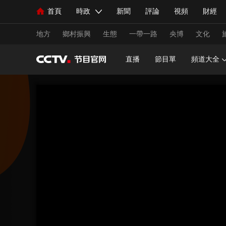
首頁
時政
新聞
評論
視頻
財經
人民領袖習近平
直播
海外頻道
片庫
iPanda
欄目大全
聯播+
English
中國領導人
節目單
Монгол
聽音
央視快評
微視頻
習
地方
鄉村振興
生態
一帶一路
央博
文化
直播
節目單
頻道大全
總台春晚
網絡春晚
共産黨員網
秧紀錄
新聞
國內
國際
評論
經濟
軍事
人民領袖習近平
聯播+
熱解讀
天天學習
視頻
小央視頻
小央直播
直播中國
熊貓
現場
前線
比劃
快看
藍海中國
新兵
體育
直播
競猜
2026年世界盃
2026年
VIP會員
CCTV奧林匹克頻道
生活體育大會