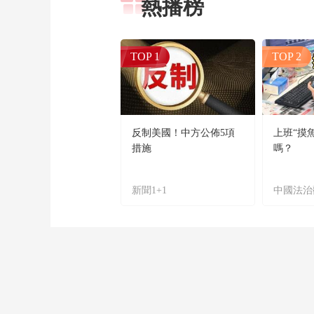
熱播榜
TOP 1
TOP 2
反制美國！中方公佈5項
上班“摸
措施
嗎？
新聞1+1
中國法治