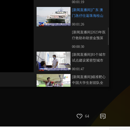
00:01:19
藝術
汽車
數智
5G
産業+
[新闻直播间]广东 澳
门氹仔往返珠海桂山
時尚
天氣
才藝
網展
央央好物
岛海上客运航线开通
00:01:26
[新闻直播间]2023年医
疗救助补助资金预算
下达
00:00:30
[新闻直播间]81个城市
试点建设紧密型城市
医疗集团
00:01:47
[新闻直播间]瞄准靶心
中国大学生射箭队全
力备赛
00:02:36
[新闻直播间]大运来了
成都街巷微改造 崭新
面貌迎八方来客
00:04:52
64
[新闻直播间]大运来了
居民“家周边”因地制宜