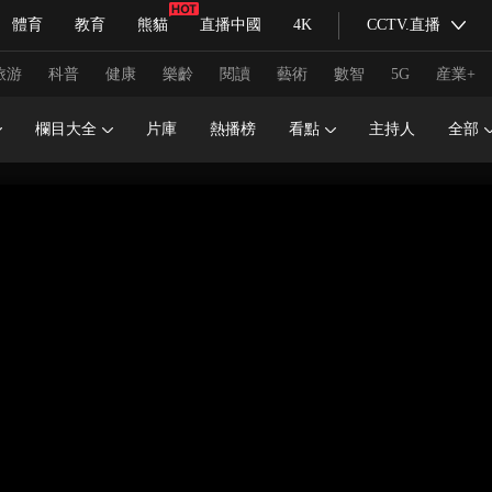
體育
教育
熊貓
直播中國
4K
CCTV.直播
式妙語
主持人
下載央視影音
熱解讀
天天學習
旅游
科普
健康
樂齡
閱讀
藝術
數智
5G
産業+
欄目大全
片庫
熱播榜
看點
主持人
全部
紀錄片網
國家大劇院
大型活動
科技
法治
文娛
人物
公益
圖片
習式妙語
央視快評
央視網評
光華銳評
鋒面
頻道
VR/AR
4K專區
全景新聞
請入列
人生第一次
人生第二次
冬奧會
CBA
NBA
中超
國足
國際足球
網球
綜
體育江湖
文化體育
冰雪道路
足球道路