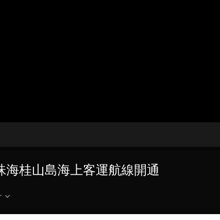
央博
非遺
文化
旅游
科普
健康
樂齡
閱讀
雲起
超級工廠
智敬中國
全民健康
顏選攻略
海洋
熱播榜
總台企業白名單
返珠海桂山島海上客運航線開通
介