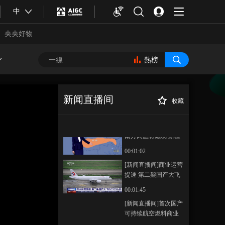
流发生超警以上洪水
[新闻直播间]专家解
中
读“泰利”有何特
点？“泰利”是南海土台
央央好物
00:01:09
风 预警时间较短
[新闻直播间]中央气象
台继续发布高温黄色
熱榜
预警 南方高温将减弱
00:01:25
新疆未来一周高温持
[新闻直播间]湖南 洞
续
庭湖城陵矶站 处于
新闻直播间
收藏
1950年以来同期最低
00:00:34
[新闻直播间]广东
正在播放
水位
澳门氹仔往返珠海桂山岛海上
[新闻直播间]专家分析
客运航线开通
南方高温将减弱 新疆
未来一周高温持续
00:01:02
[新闻直播间]商业运营
提速 第二架国产大飞
机C919入列
00:01:45
合體育
亞冬會
[新闻直播间]首次国产
可持续航空燃料商业
载客飞行完成