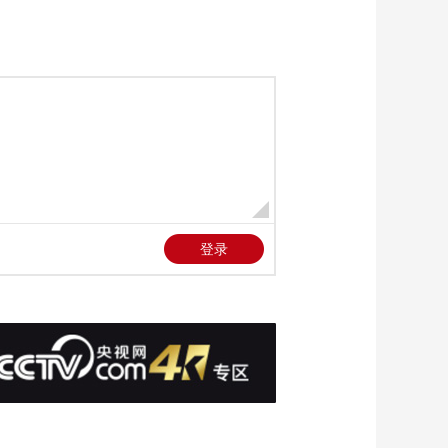
提升消费品质
00:04:12
[新闻直播间]大运来了
成都社区微更新 多元
社会力量提供服务
00:04:41
[新闻直播间]美国阿拉
斯加半岛附近发生7级
以上地震
00:00:28
[新闻直播间]据美国媒
体报道 欧洲未获美许
可培训乌飞行员操控
00:00:50
F-16
[新闻直播间]意大利
机场地勤人员举行罢
工 大量航班取消
00:02:19
[新闻直播间]新闻速览
00:02:28
[新闻直播间]利用AI技