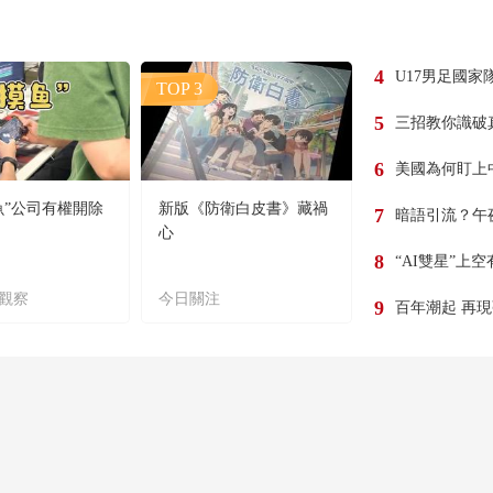
4
U17男足國家
TOP 3
5
三招教你識破
6
美國為何盯上
魚”公司有權開除
新版《防衛白皮書》藏禍
7
暗語引流？午
心
8
“AI雙星”上
觀察
今日關注
9
百年潮起 再