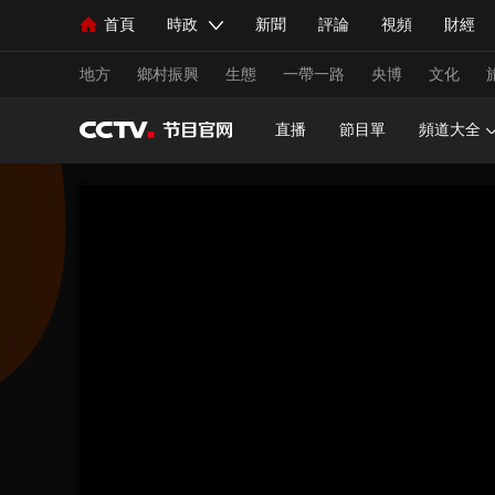
首頁
時政
新聞
評論
視頻
財經
人民領袖習近平
直播
海外頻道
片庫
iPanda
欄目大全
聯播+
English
中國領導人
節目單
Монгол
聽音
央視快評
微視頻
習
地方
鄉村振興
生態
一帶一路
央博
文化
直播
節目單
頻道大全
總台春晚
網絡春晚
共産黨員網
秧紀錄
新聞
國內
國際
評論
經濟
軍事
人民領袖習近平
聯播+
熱解讀
天天學習
視頻
小央視頻
小央直播
直播中國
熊貓
現場
前線
比劃
快看
藍海中國
新兵
體育
直播
競猜
2026年世界盃
2026年
VIP會員
CCTV奧林匹克頻道
生活體育大會