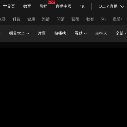
世界盃
教育
熊貓
直播中國
4K
CCTV.直播
式妙語
主持人
下載央視影音
熱解讀
天天學習
旅游
科普
健康
樂齡
閱讀
藝術
數智
5G
産業+
欄目大全
片庫
熱播榜
看點
主持人
全部
紀錄片網
國家大劇院
大型活動
科技
法治
文娛
人物
公益
圖片
習式妙語
央視快評
央視網評
光華銳評
鋒面
頻道
VR/AR
4K專區
全景新聞
請入列
人生第一次
人生第二次
冬奧會
CBA
NBA
中超
國足
國際足球
網球
綜
體育江湖
文化體育
冰雪道路
足球道路