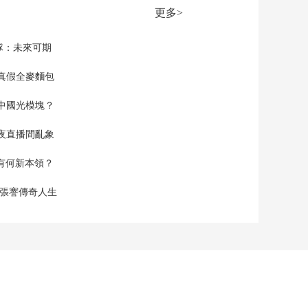
更多>
隊：未來可期
真假全麥麵包
中國光模塊？
夜直播間亂象
空有何新本領？
現張謇傳奇人生