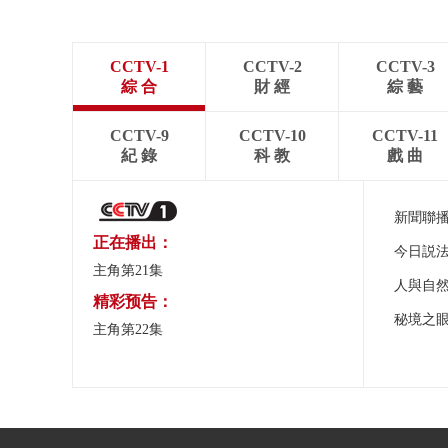
CCTV-1
CCTV-2
CCTV-3
綜 合
財 經
綜 藝
CCTV-9
CCTV-10
CCTV-11
紀 錄
科 教
戲 曲
新聞聯
正在播出：
今日説
主角第21集
人與自
精彩预告：
秘境之
主角第22集