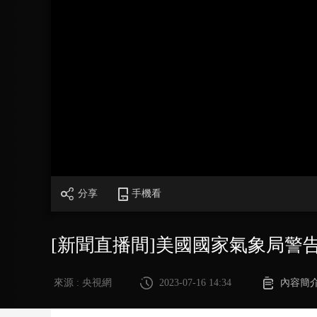
財經
教育
鄉村振興
生態環境
一帶一路
大國智造
大國展會
大國保險
雲頂對話
CCTV.節目官網
直播
節目單
欄目
片庫
分享
手機看
[新聞直播間]美國國家氣象局警
來源 : 央視網
2023-07-16 14:34
內容簡