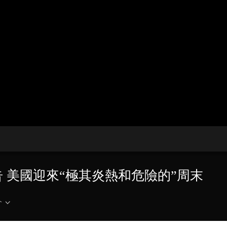
央博
非遺
文化
旅游
科普
健康
樂齡
閱讀
雲起
超級工廠
智敬中國
全民健康
顏選攻略
海洋
收視榜
總台企業白名單
告 美國迎來“極其炎熱和危險的”周末
介