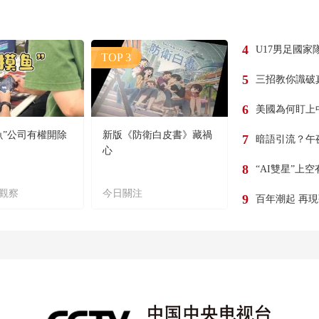
4
U17男足國家
TOP 3
5
三招教你識破
6
美國為何盯上
魚”公司有權開除
新版《防衛白皮書》藏禍
7
暗語引流？午
心
8
“AI雙星”上
觀察
今日關注
9
百年潮起 再