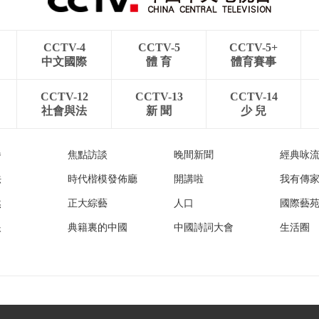
CCTV-4
CCTV-5
CCTV-5+
中文國際
體 育
體育賽事
CCTV-12
CCTV-13
CCTV-14
社會與法
新 聞
少 兒
播
焦點訪談
晚間新聞
經典咏
法
時代楷模發佈廳
開講啦
我有傳
然
正大綜藝
人口
國際藝
眼
典籍裏的中國
中國詩詞大會
生活圈