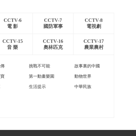
CCTV-6
CCTV-7
CCTV-8
電 影
國防軍事
電視劇
CCTV-15
CCTV-16
CCTV-17
音 樂
奧林匹克
農業農村
流傳
挑戰不可能
故事裏的中國
家寶
第一動畫樂園
動物世界
苑
生活提示
中華民族