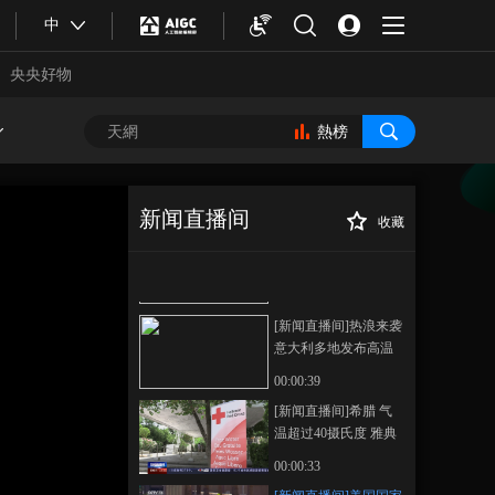
湿地研学 感受生物多
中
样之美
00:01:09
[新闻直播间]“和谐使
央央好物
命-2023” “和平方舟”号
医院船首次访问基里
00:01:34
熱榜
巴斯
[新闻直播间]日本 秋
田县强降雨致1人死亡
超5000人转移
00:00:51
新闻直播间
收藏
[新闻直播间]韩国持续
[新闻直播间]美国
正在播放
强降雨引发灾害
国家气象局警告 美国迎来“极其
炎热和危险的”周末
00:01:22
[新闻直播间]热浪来袭
意大利多地发布高温
红色预警
00:00:39
[新闻直播间]希腊 气
温超过40摄氏度 雅典
合體育
亞冬會
卫城景点关闭
00:00:33