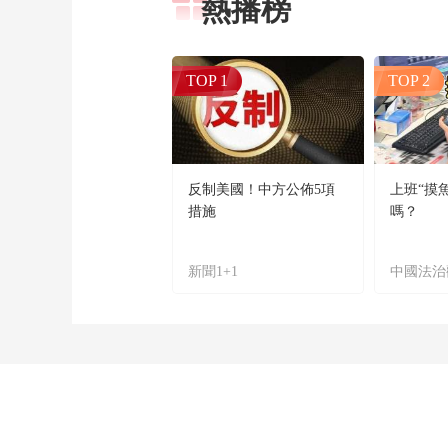
熱播榜
TOP 1
TOP 2
反制美國！中方公佈5項
上班“摸
措施
嗎？
新聞1+1
中國法治