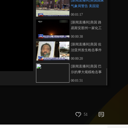
[新闻直播间]美国国家
气象局警告 美国迎
藝術
汽車
數智
5G
産業+
来“极其炎热和危险
00:01:17
的”周末
時尚
天氣
才藝
網展
央央好物
[新闻直播间]美国 路
易斯安那州一家化工
厂发生多次爆炸
00:00:38
[新闻直播间]美国 佐
治亚州发生枪击事件
至少四人死亡
00:00:20
[新闻直播间]美国 巴
尔的摩大规模枪击事
件 美媒：无视报警电
00:01:51
话 警方应对失误酿悲
剧
51