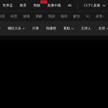
世界盃
教育
熊貓
直播中國
4K
CCTV.直播
式妙語
主持人
下載央視影音
熱解讀
天天學習
旅游
科普
健康
樂齡
閱讀
藝術
數智
5G
産業+
欄目大全
片庫
熱播榜
看點
主持人
全部
紀錄片網
國家大劇院
大型活動
科技
法治
文娛
人物
公益
圖片
習式妙語
央視快評
央視網評
光華銳評
鋒面
頻道
VR/AR
4K專區
全景新聞
請入列
人生第一次
人生第二次
冬奧會
CBA
NBA
中超
國足
國際足球
網球
綜
體育江湖
文化體育
冰雪道路
足球道路