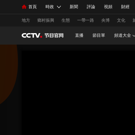
首頁
時政
新聞
評論
視頻
財經
人民領袖習近平
直播
海外頻道
片庫
iPanda
欄目大全
聯播+
English
中國領導人
節目單
Монгол
聽音
央視快評
微視頻
習
地方
鄉村振興
生態
一帶一路
央博
文化
直播
節目單
頻道大全
總台春晚
網絡春晚
共産黨員網
秧紀錄
新聞
國內
國際
評論
經濟
軍事
人民領袖習近平
聯播+
熱解讀
天天學習
視頻
小央視頻
小央直播
直播中國
熊貓
現場
前線
比劃
快看
藍海中國
新兵
體育
直播
競猜
2026年世界盃
2026年
VIP會員
CCTV奧林匹克頻道
生活體育大會