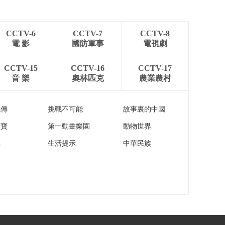
日本强推核污染水排
海 韩国在野党正义党
00:00:57
在日本驻韩使馆前示
CCTV-6
CCTV-7
CCTV-8
[新闻直播间]韩国 强
威
電 影
國防軍事
電視劇
降雨已造成至少35人
死亡 10人失踪
00:01:16
CCTV-15
CCTV-16
CCTV-17
[新闻直播间]日本 秋
音 樂
奧林匹克
農業農村
田县强降雨致1人死亡
超5000人转移
00:00:51
流傳
挑戰不可能
故事裏的中國
[新闻直播间]日本 多
地高温 气温近40摄氏
家寶
第一動畫樂園
動物世界
度
00:00:37
苑
生活提示
中華民族
[新闻直播间]美国 热
浪持续 超1.13亿人处
于高温警报下
00:01:30
[新闻直播间]西班牙海
岛林火导致数千人被
疏散
00:00:38