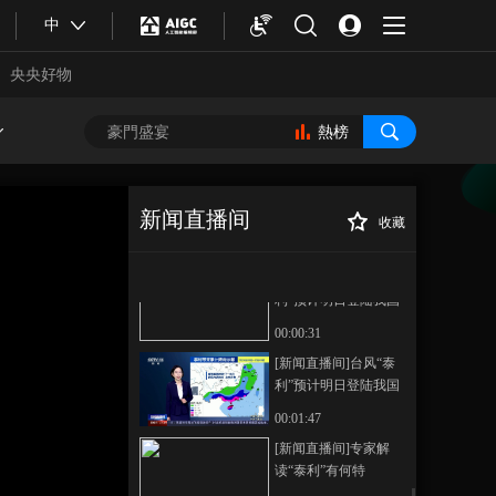
[新闻直播间]中央气象
中
台发布台风黄色预警
台风“泰利”预计明日登
央央好物
00:00:43
陆我国
[新闻直播间]台风“泰
利”预计明日登陆我国
熱榜
“泰利”于近岸加强 海
00:00:35
浪警报升级为橙色
[新闻直播间]台风“泰
利”预计明日登陆我国
新闻直播间
收藏
海南省气象部门提醒
00:00:37
[新闻直播间]中央
正在播放
出海作业船回港避风
气象台 华南沿海雨大风强 局地
[新闻直播间]台风“泰
有特大暴雨
利”预计明日登陆我国
广东防总将防风应急
00:00:31
响应提升至Ⅱ级
[新闻直播间]台风“泰
利”预计明日登陆我国
专家分析 强度进一步
00:01:47
增强 登陆前或达到强
合體育
亞冬會
[新闻直播间]专家解
台风级别
读“泰利”有何特
点？“泰利”是南海土台