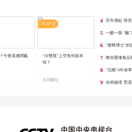
4
百年潮起 再
TOP 3
5
一醋一面 “酸
6
“蜜蜂博士”的
？午夜直播間亂
“AI雙星”上空有何新本
7
教你看懂食品
領？
8
“沉睡”4年保
共同關注
9
自然秘境 荒