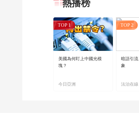
熱播榜
TOP 1
TOP 2
美國為何盯上中國光模
暗語引流
塊？
象
今日亞洲
法治在線