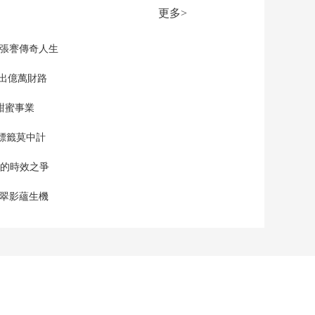
工程正式向西安通水
更多>
00:01:19
[新闻直播间]引汉济渭
現張謇傳奇人生
工程正式向西安通水
专家解读 超大规模调
”出億萬財路
00:02:23
水工程有哪些难点？
[新闻直播间]澳门氹仔
甜蜜事業
往返珠海桂山岛海上
客运航线开通
00:01:26
標籤莫中計
[新闻直播间]美国阿拉
斯加半岛附近海域发
單的時效之爭
生7.2级地震
00:00:38
漠翠影蘊生機
[新闻直播间]美国 佐
治亚州发生枪击事件
至少四人死亡
00:00:21
[新闻直播间]美国 北
达科他州发生枪击事
件致两死四伤
00:00:22
[新闻直播间]多方反对