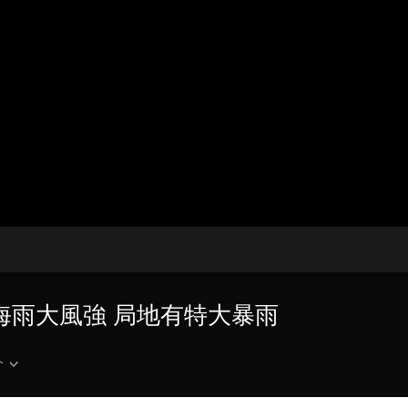
央博
非遺
文化
旅游
科普
健康
樂齡
閱讀
雲起
超級工廠
智敬中國
全民健康
顏選攻略
海洋
收視榜
總台企業白名單
沿海雨大風強 局地有特大暴雨
介