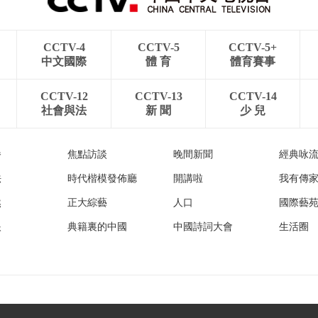
CCTV-4
CCTV-5
CCTV-5+
中文國際
體 育
體育賽事
CCTV-12
CCTV-13
CCTV-14
社會與法
新 聞
少 兒
播
焦點訪談
晚間新聞
經典咏
法
時代楷模發佈廳
開講啦
我有傳
然
正大綜藝
人口
國際藝
眼
典籍裏的中國
中國詩詞大會
生活圈