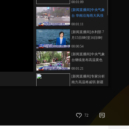
00:01:09
风 预警时间较短
藝術
汽車
數智
5G
産業+
[新闻直播间]中央气象
台 华南沿海雨大风强
時尚
天氣
才藝
網展
央央好物
局地有特大暴雨
00:01:11
[新闻直播间]水利部 7
月15日8时至16日8时
吉林内蒙古新疆5条河
00:00:54
流发生超警以上洪水
[新闻直播间]中央气象
台继续发布高温黄色
预警 南方高温将减弱
00:01:21
新疆未来一周高温持
[新闻直播间]专家分析
续
南方高温将减弱 新疆
未来一周高温持续
00:01:02
[新闻直播间]湖南 洞
庭湖城陵矶站 处于
1950年以来同期最低
00:00:35
72
水位
[新闻直播间]塞瓦斯托
波尔地区官员 挫败乌