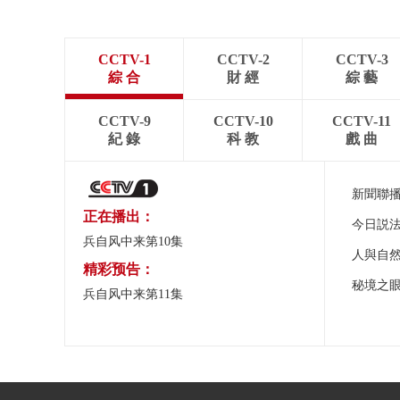
CCTV-1
CCTV-2
CCTV-3
綜 合
財 經
綜 藝
CCTV-9
CCTV-10
CCTV-11
紀 錄
科 教
戲 曲
新聞聯
正在播出：
今日説
兵自风中来第10集
人與自
精彩预告：
秘境之
兵自风中来第11集