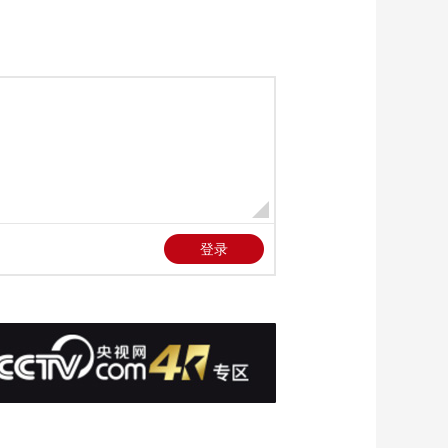
方无人机袭击 未造成
00:00:25
损失
[新闻直播间]据美国媒
体报道 欧洲未获美许
可培训乌飞行员操控
00:00:50
F-16
[新闻直播间]俄媒：英
国已培训1.8万名乌克
兰军人
00:00:38
[新闻直播间]新闻速览
00:02:28
[新闻直播间]苏丹主权
委员会主席表示 在苏
丹部署东非快反部队
00:00:55
是侵犯苏丹主权
[新闻直播间]商业运营
提速 第二架国产大飞
机C919入列
00:01:44
[新闻直播间]引汉济渭