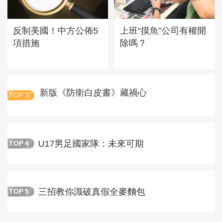
反制美國！中方公佈5
上班“摸魚”公司有權開
項措施
除嗎？
新版《防衛白皮書》藏禍心
TOP
3
U17男足國家隊：未來可期
TOP
4
三招教你識破真假全麥麵包
TOP
5