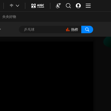
中
央央好物
熱榜
合體育
亞冬會