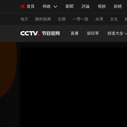
首頁
時政
新聞
評論
視頻
財經
人民領袖習近平
直播
海外頻道
片庫
iPanda
欄目大全
聯播+
English
中國領導人
節目單
Монгол
聽音
央視快評
微視頻
習
地方
鄉村振興
生態
一帶一路
央博
文化
直播
節目單
頻道大全
總台春晚
網絡春晚
共産黨員網
秧紀錄
新聞
國內
國際
評論
經濟
軍事
人民領袖習近平
聯播+
熱解讀
天天學習
視頻
小央視頻
小央直播
直播中國
熊貓
現場
前線
比劃
快看
藍海中國
新兵
體育
直播
競猜
2026年世界盃
2026年
VIP會員
CCTV奧林匹克頻道
生活體育大會