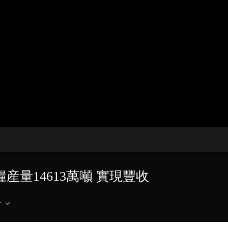
央博
非遺
文化
旅游
科普
健康
樂齡
閱讀
雲起
超級工廠
智敬中國
全民健康
顏選攻略
海洋
收視榜
總台企業白名單
産量14613萬噸 實現豐收
介