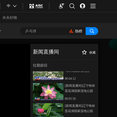
20230714 05:00
中
00:16:45
《新闻直播间》
央央好物
20230716 01:00
00:14:59
熱榜
本期內容
[新闻直播间]安徽池州
平天湖国家湿地公园
新闻直播间
收藏
满目葱笼平天湖 白鹭
00:02:47
[新闻直播间]国家
正在播放
栖息立枝头
统计局 全国夏粮产量14613万吨
往期節目
[新闻直播间]宁夏银川
实现丰收
鸣翠湖国家湿地公
园：水质优良 候鸟常
00:04:12
驻
[新闻直播间]辽宁铁岭
莲花湖国家湿地公园
荷花盛放 绘就生态美
00:05:56
景
合體育
亞冬會
[新闻直播间]辽宁铁岭
莲花湖国家湿地公园
新闻特写：爱花护花