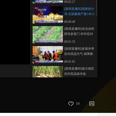
00:02:17
湿地里的养荷人
藝術
汽車
數智
5G
産業+
[新闻直播间]国家统计
局 全国夏粮产量14613
時尚
天氣
才藝
網展
央央好物
万吨 实现丰收
00:00:49
[新闻直播间]农业农村
部等多部门 科学应对
部署高温防御工作
00:01:35
[新闻直播间]多措并举
应对高温天气 保障粮
食生产
00:01:05
[新闻直播间]南方稻区
应对高温保丰收
00:01:18
[新闻直播间]绿色汽车
与低碳交通联合研究
中心成立
00:01:14
19
[新闻直播间]中国汽车
工业70周年 我国汽车