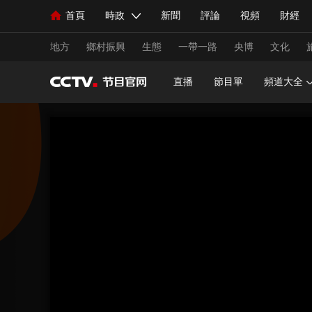
首頁
時政
新聞
評論
視頻
財經
人民領袖習近平
直播
海外頻道
片庫
iPanda
欄目大全
聯播+
English
中國領導人
節目單
Монгол
聽音
央視快評
微視頻
習
地方
鄉村振興
生態
一帶一路
央博
文化
直播
節目單
頻道大全
總台春晚
網絡春晚
共産黨員網
秧紀錄
新聞
國內
國際
評論
經濟
軍事
人民領袖習近平
聯播+
熱解讀
天天學習
視頻
小央視頻
小央直播
直播中國
熊貓
現場
前線
比劃
快看
藍海中國
新兵
體育
直播
競猜
2026年世界盃
2026年
VIP會員
CCTV奧林匹克頻道
生活體育大會