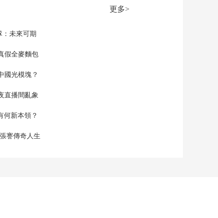
冲突 武装冲突扩大 南
更多>
部一城市被围困
00:00:56
[新闻直播间]关注苏丹
隊：未來可期
武装冲突 恩图曼市一
家医院遭袭 造成多人
真假全麥麵包
00:00:28
死伤
[新闻直播间]关注苏丹
中國光模塊？
武装冲突 苏丹武装部
队代表抵达吉达准备
00:00:26
夜直播間亂象
恢复和谈
[新闻直播间]美国国家
气象局警告 美国迎
空有何新本領？
来“极其炎热和危险
00:01:20
的”周末
現張謇傳奇人生
[新闻直播间]希腊 气
温超过40度 雅典卫城
景点关闭
00:00:42
[新闻直播间]西班牙一
岛屿突发山火 数千居
民被疏散
00:00:50
[新闻直播间]加拿大林