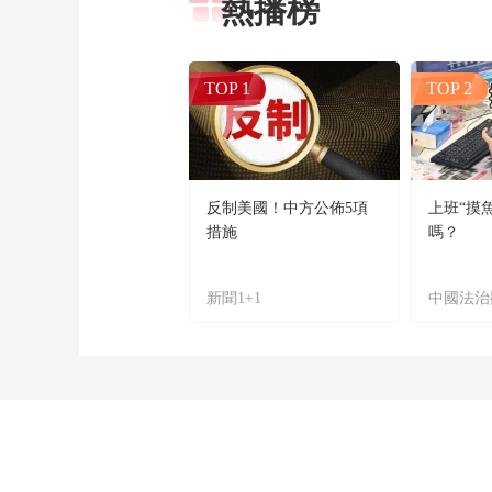
熱播榜
TOP 1
TOP 2
反制美國！中方公佈5項
上班“摸
措施
嗎？
新聞1+1
中國法治