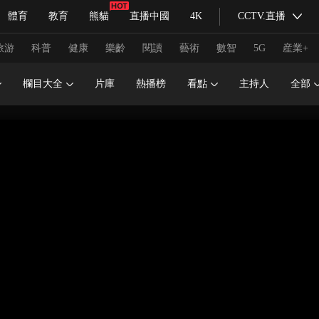
體育
教育
熊貓
直播中國
4K
CCTV.直播
式妙語
主持人
下載央視影音
熱解讀
天天學習
旅游
科普
健康
樂齡
閱讀
藝術
數智
5G
産業+
欄目大全
片庫
熱播榜
看點
主持人
全部
紀錄片網
國家大劇院
大型活動
科技
法治
文娛
人物
公益
圖片
習式妙語
央視快評
央視網評
光華銳評
鋒面
頻道
VR/AR
4K專區
全景新聞
請入列
人生第一次
人生第二次
冬奧會
CBA
NBA
中超
國足
國際足球
網球
綜
體育江湖
文化體育
冰雪道路
足球道路