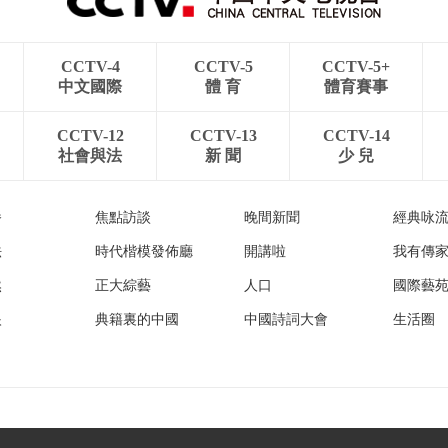
CCTV-4
CCTV-5
CCTV-5+
中文國際
體 育
體育賽事
CCTV-12
CCTV-13
CCTV-14
社會與法
新 聞
少 兒
播
焦點訪談
晚間新聞
經典咏
法
時代楷模發佈廳
開講啦
我有傳
然
正大綜藝
人口
國際藝
眼
典籍裏的中國
中國詩詞大會
生活圈