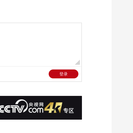
出口继续保持高速增
00:02:10
长
[新闻直播间]首席谈经
济·解读上半年经济数
据 上半年货币总量够
00:02:09
实体经济得到有力支
[新闻直播间]首席谈经
持
济·解读上半年经济数
据 上半年资金持续流
00:02:29
向重点领域薄弱环节
[新闻直播间]首席谈经
济·解读上半年经济数
据 企业信心恢复 基础
00:02:38
设施投资稳步增长
[新闻直播间]关注俄乌
冲突 俄称击退乌多次
进攻 乌称打击俄人员
00:00:41
装备
[新闻直播间]关注俄乌
冲突 乌总司令首次承
认乌军攻击俄边境
00:00:34
[新闻直播间]苏丹武装