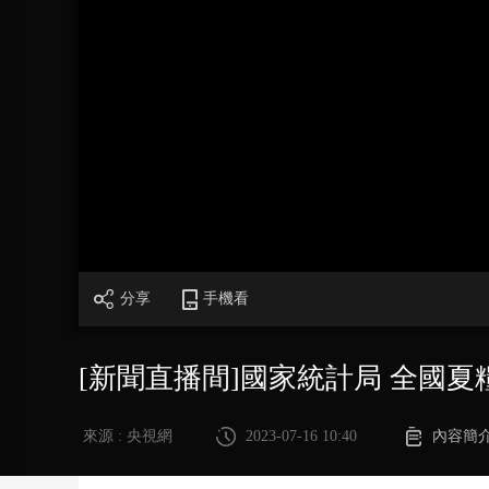
財經
教育
鄉村振興
生態環境
一帶一路
大國智造
大國展會
大國保險
雲頂對話
CCTV.節目官網
直播
節目單
欄目
片庫
分享
手機看
[新聞直播間]國家統計局 全國夏糧
來源 : 央視網
2023-07-16 10:40
內容簡