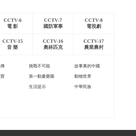
火持续蔓延 今年过火
面积累计已达10万平
00:00:33
方公里
CCTV-6
CCTV-7
CCTV-8
[新闻直播间]韩国持续
電 影
國防軍事
電視劇
强降雨引发灾害
00:01:21
CCTV-15
CCTV-16
CCTV-17
[新闻直播间]美国 路
音 樂
奧林匹克
農業農村
易斯安那州一家化工
厂发生多次爆炸
00:00:41
流傳
挑戰不可能
故事裏的中國
[新闻直播间]美国 佐
治亚州发生枪击事件
家寶
第一動畫樂園
動物世界
至少四人死亡
00:00:23
苑
生活提示
中華民族
[新闻直播间]大运来了
成都大运会各项工作
有序开展
00:00:46
[新闻直播间]大运来了
瞄准梦想靶心 中国大
学生射箭队全力备赛
00:01:13