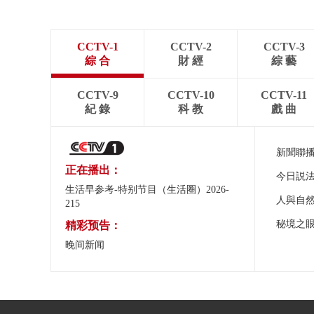
CCTV-1
CCTV-2
CCTV-3
綜 合
財 經
綜 藝
CCTV-9
CCTV-10
CCTV-11
紀 錄
科 教
戲 曲
新聞聯
正在播出：
今日説
生活早参考-特别节目（生活圈）2026-
人與自
215
秘境之
精彩预告：
晚间新闻