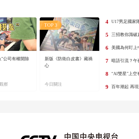
4
U17男足國家
TOP 3
5
三招教你識破
6
美國為何盯上
魚”公司有權開除
新版《防衛白皮書》藏禍
7
暗語引流？午
心
8
“AI雙星”上
觀察
今日關注
9
百年潮起 再