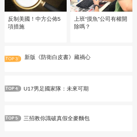
反制美國！中方公佈5
上班“摸魚”公司有權開
項措施
除嗎？
新版《防衛白皮書》藏禍心
TOP
3
U17男足國家隊：未來可期
TOP
4
三招教你識破真假全麥麵包
TOP
5