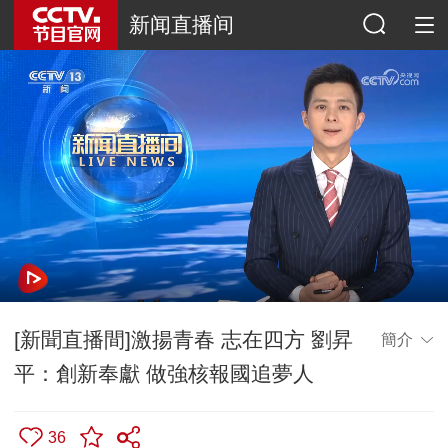
新闻直播间
[新聞直播間]激揚青春 志在四方 劉昇
簡介
平：創新奉獻 做強核報國追夢人
36