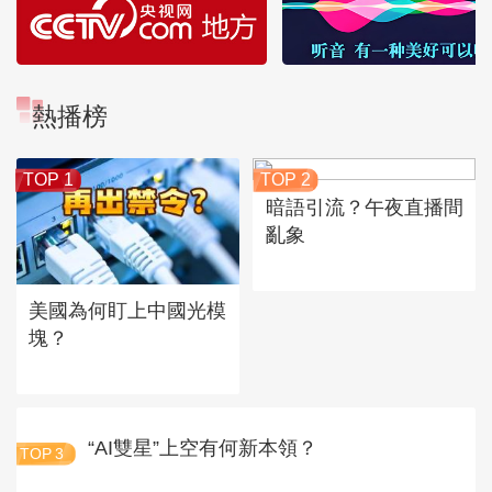
熱播榜
TOP 1
TOP 2
暗語引流？午夜直播間
亂象
美國為何盯上中國光模
塊？
“AI雙星”上空有何新本領？
TOP
3