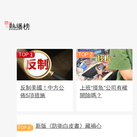
熱播榜
TOP 1
TOP 2
反制美國！中方公
上班“摸魚”公司有權
佈5項措施
開除嗎？
新版《防衛白皮書》藏禍心
TOP
3