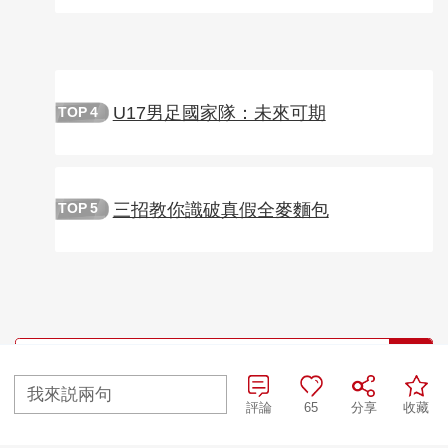
U17男足國家隊：未來可期
TOP
4
三招教你識破真假全麥麵包
TOP
5
我來説兩句
評論
65
分享
收藏
央視網首頁
|
央視節目官網首頁