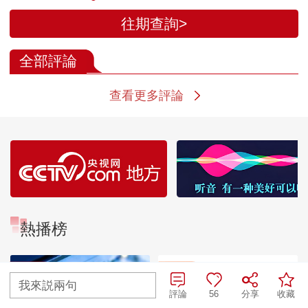
往期查詢>
全部評論
查看更多評論
熱播榜
TOP 1
TOP 2
暗語引流？午夜直播間
我來説兩句
亂象
評論
56
分享
收藏