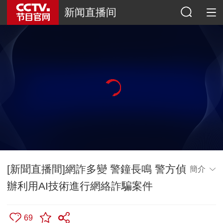
新闻直播间
[新聞直播間]網詐多變 警鐘長鳴 警方偵
簡介
辦利用AI技術進行網絡詐騙案件
69