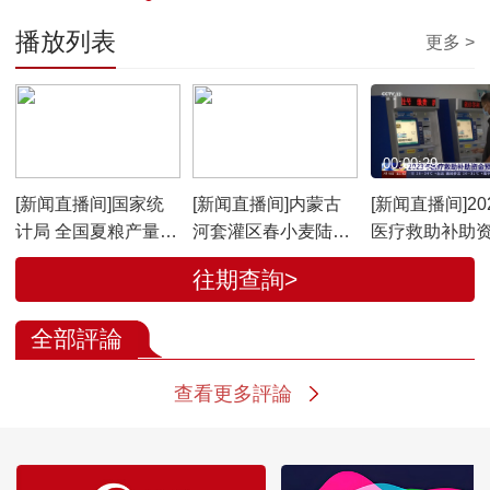
播放列表
更多 >
00:00:49
00:00:54
00:00:29
[新闻直播间]国家统
[新闻直播间]内蒙古
[新闻直播间]20
计局 全国夏粮产量
河套灌区春小麦陆续
医疗救助补助
14613万吨 实现丰收
开镰收割
算下达
往期查詢>
全部評論
查看更多評論