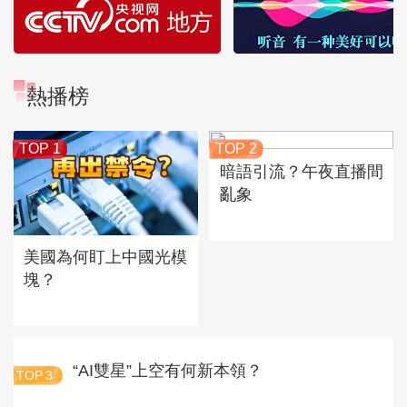
熱播榜
TOP 1
TOP 2
暗語引流？午夜直播間
亂象
美國為何盯上中國光模
塊？
“AI雙星”上空有何新本領？
TOP
3