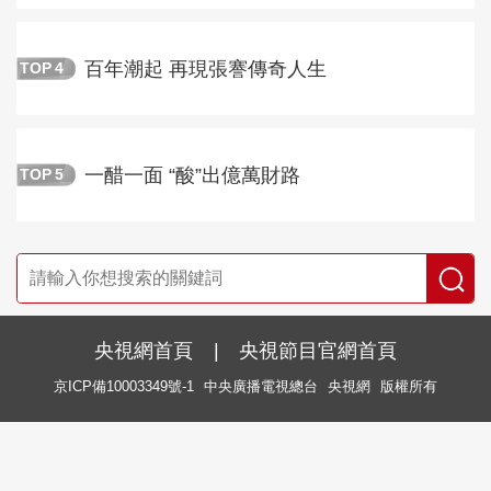
百年潮起 再現張謇傳奇人生
TOP
4
一醋一面 “酸”出億萬財路
TOP
5
央視網首頁
|
央視節目官網首頁
京ICP備10003349號-1
中央廣播電視總台
央視網
版權所有