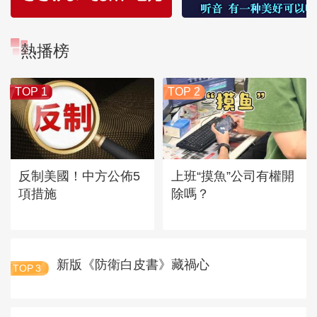
熱播榜
TOP 1
TOP 2
反制美國！中方公佈5
上班“摸魚”公司有權開
項措施
除嗎？
新版《防衛白皮書》藏禍心
TOP
3