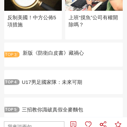
反制美國！中方公佈5
上班“摸魚”公司有權開
項措施
除嗎？
新版《防衛白皮書》藏禍心
TOP
3
U17男足國家隊：未來可期
TOP
4
三招教你識破真假全麥麵包
TOP
5
我來説兩句