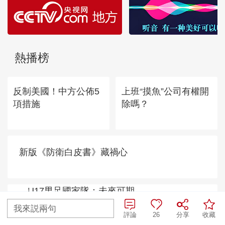
熱播榜
TOP 1
TOP 2
上班“摸魚”公司有權開
除嗎？
反制美國！中方公佈5
項措施
TOP
3
新版《防衛白皮書》藏禍心
我來説兩句
評論
26
分享
收藏