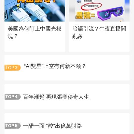
美國為何盯上中國光模
暗語引流？午夜直播間
塊？
亂象
“AI雙星”上空有何新本領？
TOP
3
百年潮起 再現張謇傳奇人生
TOP
4
一醋一面 “酸”出億萬財路
TOP
5