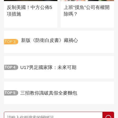
反制美國！中方公佈5
上班“摸魚”公司有權開
項措施
除嗎？
新版《防衛白皮書》藏禍心
TOP
3
U17男足國家隊：未來可期
TOP
4
三招教你識破真假全麥麵包
TOP
5