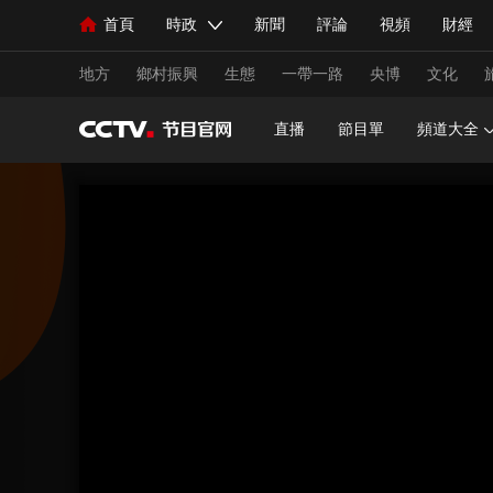
首頁
時政
新聞
評論
視頻
財經
人民領袖習近平
直播
海外頻道
片庫
iPanda
欄目大全
聯播+
English
中國領導人
節目單
Монгол
聽音
央視快評
微視頻
習
地方
鄉村振興
生態
一帶一路
央博
文化
直播
節目單
頻道大全
總台春晚
網絡春晚
共産黨員網
秧紀錄
新聞
國內
國際
評論
經濟
軍事
人民領袖習近平
聯播+
熱解讀
天天學習
視頻
小央視頻
小央直播
直播中國
熊貓
現場
前線
比劃
快看
藍海中國
新兵
體育
直播
競猜
2026年世界盃
2026年
VIP會員
CCTV奧林匹克頻道
生活體育大會