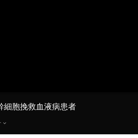
央博
非遺
文化
旅游
科普
健康
樂齡
閱讀
雲起
超級工廠
智敬中國
全民健康
顏選攻略
海洋
收視榜
總台企業白名單
血幹細胞挽救血液病患者
介