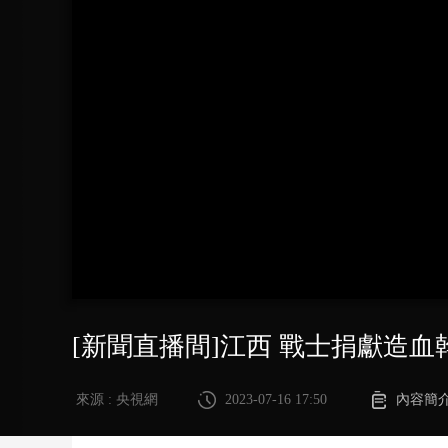
財經
教育
鄉村振興
生態環境
一帶一路
大國智造
大國展會
大國保險
雲頂對話
CCTV.節目官網
直播
節目單
欄目
片庫
[新聞直播間]江西 戰士捐獻造
來源 : 央視網
2023-07-16 17:50
內容簡