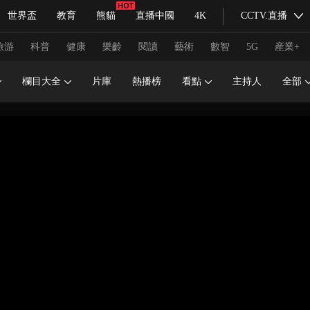
世界盃
教育
熊貓
直播中國
4K
CCTV.直播
式妙語
主持人
下載央視影音
熱解讀
天天學習
旅游
科普
健康
樂齡
閱讀
藝術
數智
5G
産業+
欄目大全
片庫
熱播榜
看點
主持人
全部
紀錄片網
國家大劇院
大型活動
科技
法治
文娛
人物
公益
圖片
習式妙語
央視快評
央視網評
光華銳評
鋒面
頻道
VR/AR
4K專區
全景新聞
請入列
人生第一次
人生第二次
冬奧會
CBA
NBA
中超
國足
國際足球
網球
綜
體育江湖
文化體育
冰雪道路
足球道路