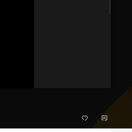
藝術
汽車
數智
5G
産業+
時尚
天氣
才藝
網展
央央好物