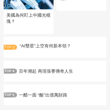
美國為何盯上中國光模
塊？
“AI雙星”上空有何新本領？
TOP
3
百年潮起 再現張謇傳奇人生
TOP
4
一醋一面 “酸”出億萬財路
TOP
5