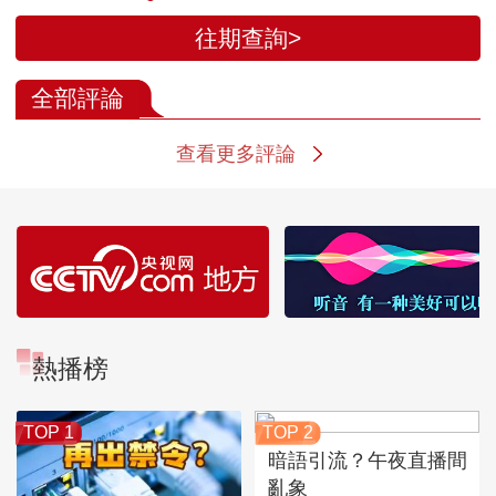
往期查詢>
全部評論
查看更多評論
熱播榜
TOP 1
TOP 2
暗語引流？午夜直播間
亂象