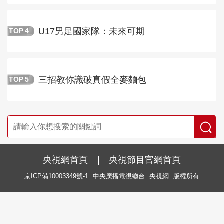
U17男足國家隊：未來可期
TOP
4
三招教你識破真假全麥麵包
TOP
5
央視網首頁
|
央視節目官網首頁
京ICP備10003349號-1
中央廣播電視總台
央視網
版權所有