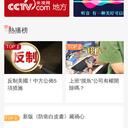
熱播榜
TOP 1
TOP 2
反制美國！中方公佈5
上班“摸魚”公司有權開
項措施
除嗎？
新版《防衛白皮書》藏禍心
TOP
3