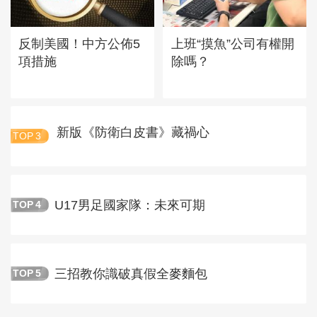
反制美國！中方公佈5
上班“摸魚”公司有權開
項措施
除嗎？
新版《防衛白皮書》藏禍心
TOP
3
U17男足國家隊：未來可期
TOP
4
三招教你識破真假全麥麵包
TOP
5