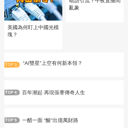
暗語引流？午夜直播間
亂象
美國為何盯上中國光模
塊？
“AI雙星”上空有何新本領？
TOP
3
百年潮起 再現張謇傳奇人生
TOP
4
一醋一面 “酸”出億萬財路
TOP
5