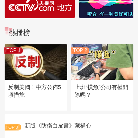
熱播榜
TOP 1
TOP 2
反制美國！中方公佈5
上班“摸魚”公司有權開
項措施
除嗎？
新版《防衛白皮書》藏禍心
TOP
3