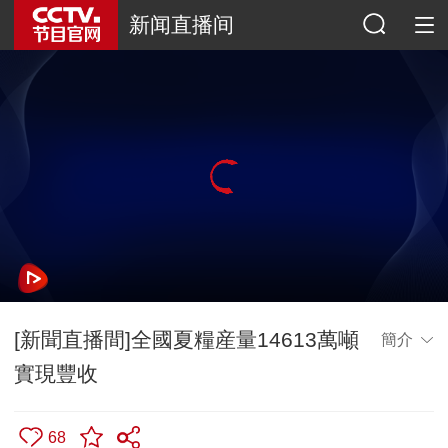
新闻直播间
[新聞直播間]全國夏糧産量14613萬噸
簡介
實現豐收
68