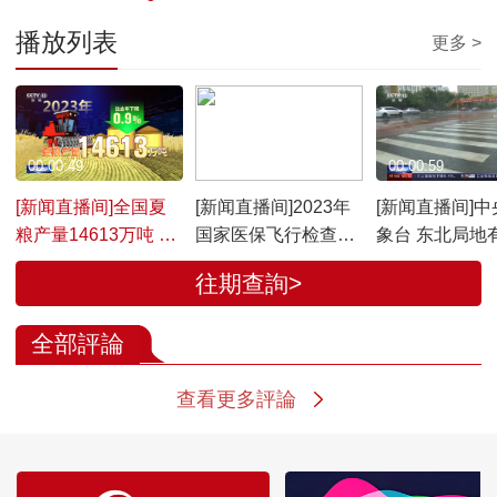
播放列表
更多 >
00:00:49
00:00:32
00:00:59
[新闻直播间]全国夏
[新闻直播间]2023年
[新闻直播间]中
粮产量14613万吨 实
国家医保飞行检查工
象台 东北局地
现丰收
作正式启动
雨 江南华南等
往期查詢>
增多
全部評論
查看更多評論