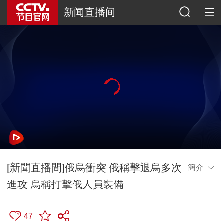
新闻直播间
[新聞直播間]俄烏衝突 俄稱擊退烏多次
簡介
進攻 烏稱打擊俄人員裝備
47