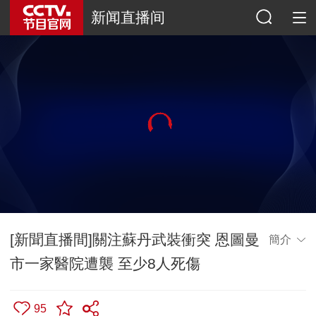
新闻直播间
[新聞直播間]關注蘇丹武裝衝突 恩圖曼
簡介
市一家醫院遭襲 至少8人死傷
95