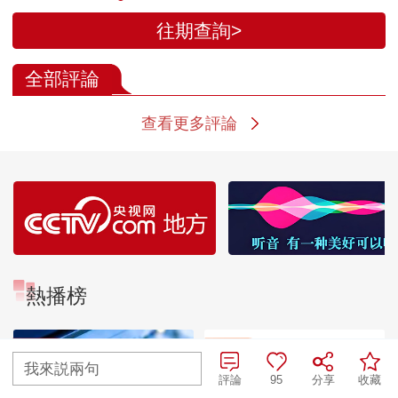
往期查詢>
全部評論
查看更多評論
熱播榜
TOP 1
TOP 2
暗語引流？午夜直播間
我來説兩句
亂象
評論
95
分享
收藏