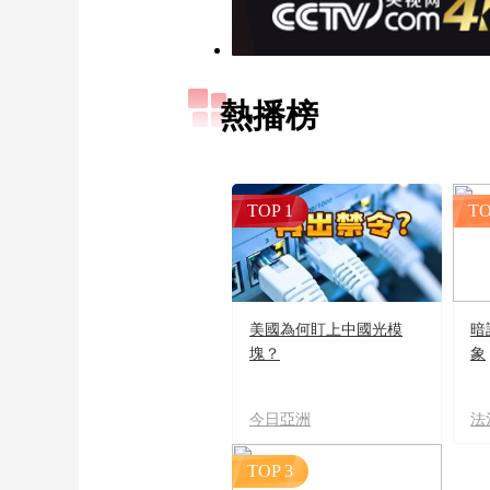
熱播榜
TOP 1
TO
美國為何盯上中國光模
暗
塊？
象
今日亞洲
法
TOP 3