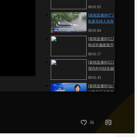
救血液病患者
00:01:05
藝術
汽車
數智
5G
産業+
[新闻直播间]广西兴安
時尚
天氣
才藝
網展
央央好物
私家车掉入水库 民警
破窗救人
00:01:04
[新闻直播间]江苏扬州
电信诈骗套路升级 多
人被骗百余万
00:01:17
[新闻直播间]江苏扬州
境内外勾结实施电信
诈骗 7人落网
00:01:45
[新闻直播间]台湾 嘉
义集市活动发生爆炸
17人受伤
00:00:21
[新闻直播间]台风“泰
利”预计17日登陆我国
受台风影响 广铁部分
56
00:01:33
线路将采取停运措施
[新闻直播间]内蒙古兴