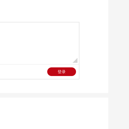
安盟 强降雨致村庄积
水 消防紧急转移被困
00:00:30
村民
[新闻直播间]湖南 早
稻正开镰收割 多地单
产高于去年
00:01:11
[新闻直播间]新疆 策
马扬鞭 昭苏草原上演
万马奔腾
00:03:15
[新闻直播间]陕西汉中
3只野生朱鹮幼鸟
有“新家”
00:01:31