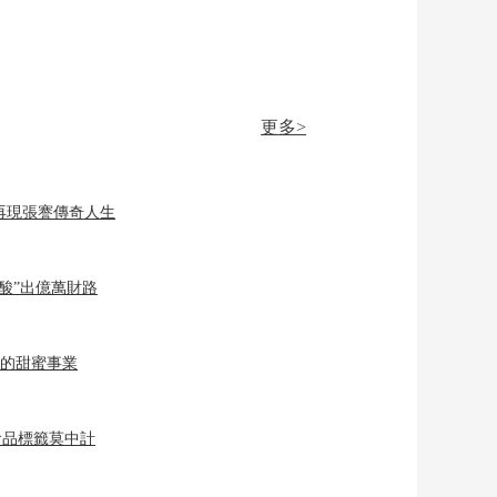
更多>
再現張謇傳奇人生
“酸”出億萬財路
”的甜蜜事業
食品標籤莫中計