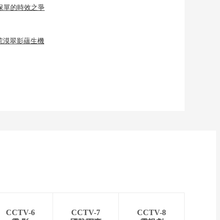
年保單的時效之爭
荒漠翠影蘊生機
CCTV-6
CCTV-7
CCTV-8