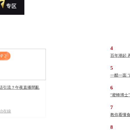
4
P 2
百年潮起 
5
一醋一面 
6
語引流？午夜直播間亂
“蜜蜂博士
7
治在線
教你看懂
8