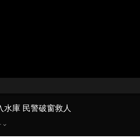
央博
非遺
文化
旅游
科普
健康
樂齡
閱讀
雲起
超級工廠
智敬中國
全民健康
顏選攻略
海洋
收視榜
總台企業白名單
入水庫 民警破窗救人
介