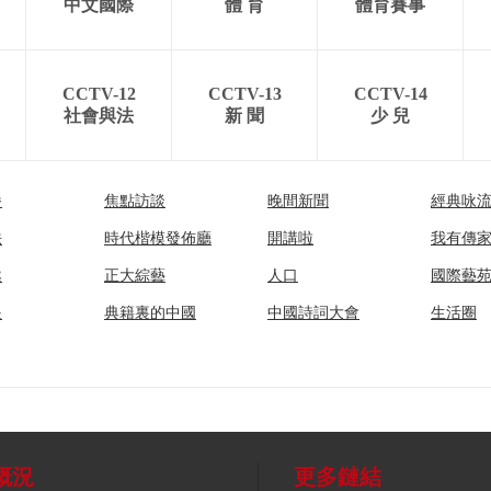
中文國際
體 育
體育賽事
CCTV-12
CCTV-13
CCTV-14
社會與法
新 聞
少 兒
播
焦點訪談
晚間新聞
經典咏
法
時代楷模發佈廳
開講啦
我有傳
然
正大綜藝
人口
國際藝
眼
典籍裏的中國
中國詩詞大會
生活圈
概況
更多鏈結