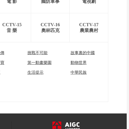
電 影
國防軍事
電視劇
CCTV-15
CCTV-16
CCTV-17
音 樂
奧林匹克
農業農村
流傳
挑戰不可能
故事裏的中國
家寶
第一動畫樂園
動物世界
苑
生活提示
中華民族