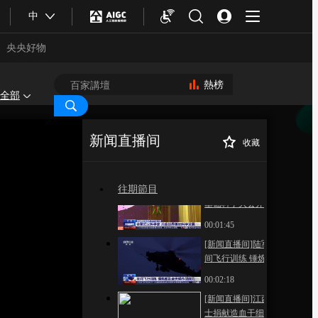
00:00:37
中
[新闻直播间]美国 热
浪持续 超1.13亿人处
央央好物
于高温警报下
00:01:30
[新闻直播间]西班牙海
熱榜
岛林火导致数千人被
全部
疏散
00:00:38
[新闻直播间]新闻速览
新闻直播间
收藏
00:04:00
[新闻直播间]广西
正在播放
兴安 私家车掉入水库 民警破窗
往期節目
[新闻直播间]首届国际
救人
基础科学大会开幕 会
聚顶尖科学家 共促世
00:01:45
界基础科学发展
[新闻直播间]陆军 夜
间飞行训练 锤炼部队
全天候作战能力
00:02:18
合體育
亞冬會
[新闻直播间]江西 战
士捐献造血干细胞挽