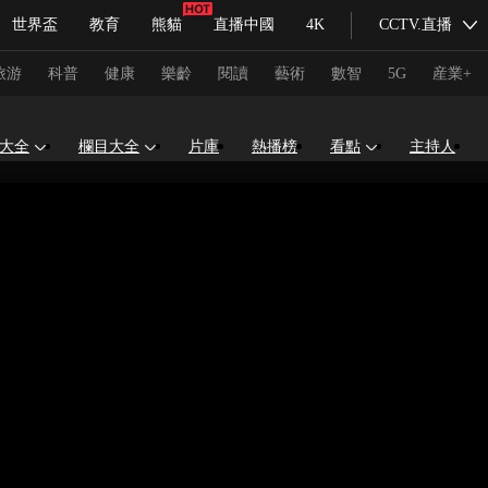
世界盃
教育
熊貓
直播中國
4K
CCTV.直播
式妙語
主持人
下載央視影音
熱解讀
天天學習
旅游
科普
健康
樂齡
閱讀
藝術
數智
5G
産業+
大全
欄目大全
片庫
熱播榜
看點
主持人
紀錄片網
國家大劇院
大型活動
科技
法治
文娛
人物
公益
圖片
習式妙語
央視快評
央視網評
光華銳評
鋒面
頻道
VR/AR
4K專區
全景新聞
請入列
人生第一次
人生第二次
冬奧會
CBA
NBA
中超
國足
國際足球
網球
綜
體育江湖
文化體育
冰雪道路
足球道路