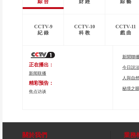
綜 合
財 經
綜 藝
CCTV-9
CCTV-10
CCTV-11
紀 錄
科 教
戲 曲
新聞聯
正在播出：
今日説
新闻联播
人與自
精彩预告：
秘境之
焦点访谈
關於我們
業務