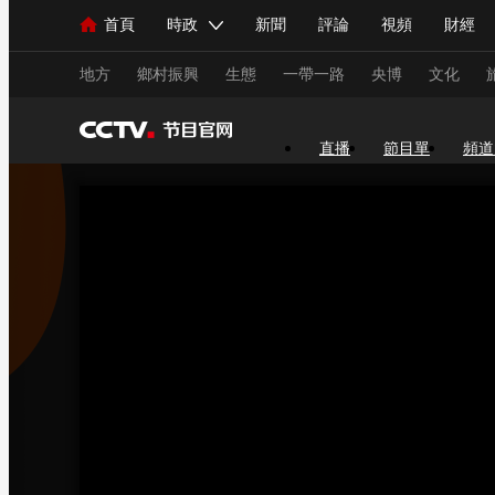
首頁
時政
新聞
評論
視頻
財經
人民領袖習近平
直播
海外頻道
片庫
iPanda
欄目大全
聯播+
English
中國領導人
節目單
Монгол
聽音
央視快評
微視頻
習
地方
鄉村振興
生態
一帶一路
央博
文化
直播
節目單
頻道
總台春晚
網絡春晚
共産黨員網
秧紀錄
新聞
國內
國際
評論
經濟
軍事
人民領袖習近平
聯播+
熱解讀
天天學習
視頻
小央視頻
小央直播
直播中國
熊貓
現場
前線
比劃
快看
藍海中國
新兵
體育
直播
競猜
2026年世界盃
2026年
VIP會員
CCTV奧林匹克頻道
生活體育大會