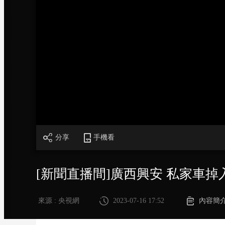
財經
教育
鄉村振興
生態環境
一帶一路
大國智造
大國展會
大國保險
雲頂對話
CCTV.節目官網
直播
節目單
欄目
片庫
分享
手機看
[新聞直播間]廣西興安 私家車掉
來源 : 央視網
2023-07-16 17:52
內容簡