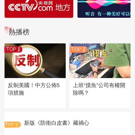
熱播榜
TOP 1
TOP 2
反制美國！中方公佈5
上班“摸魚”公司有權開
項措施
除嗎？
新版《防衛白皮書》藏禍心
TOP
3