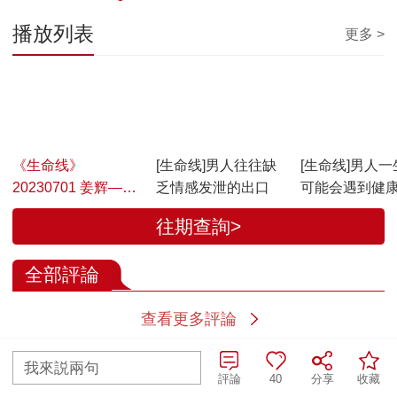
播放列表
更多 >
00:17:59
00:04:42
00:02:36
《生命线》
[生命线]男人往往缺
[生命线]男人一
20230701 姜辉——
乏情感发泄的出口
可能会遇到健
男人其实更脆弱
往期查詢>
全部評論
查看更多評論
我來説兩句
評論
40
分享
收藏