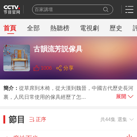
百家講壇
一線
天網
首頁
全部
熱聽榜
電視劇
歷史
豪門盛宴
乒乓球
古韻流芳説傢具
新聞聯播
世界盃
熊出沒
1006
分享
今日説法
新聞周刊
簡介：
從草席到木椅，從大漢到魏晉，中國古代歷史長河
展開
裏，人民日常使用的傢具經歷了怎...
節目
正序
共44集
選集