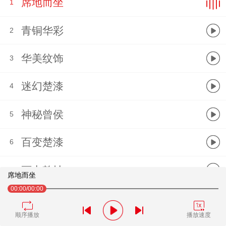
席地而坐
1
青铜华彩
2
华美纹饰
3
迷幻楚漆
4
神秘曾侯
5
百变楚漆
6
画中乾坤
7
席地而坐
00:00
/00:00
画中意蕴
8
顺序播放
播放速度
大汉风华
9