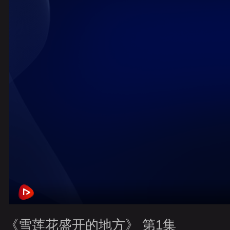
財經
教育
鄉村振興
生態環境
一帶一路
央博
大國智造
大國展會
大國保險
雲頂對話
雲起
CCTV.節目官網
直播
節目單
欄目
片庫
收視
《雪莲花盛开的地方》 第1集