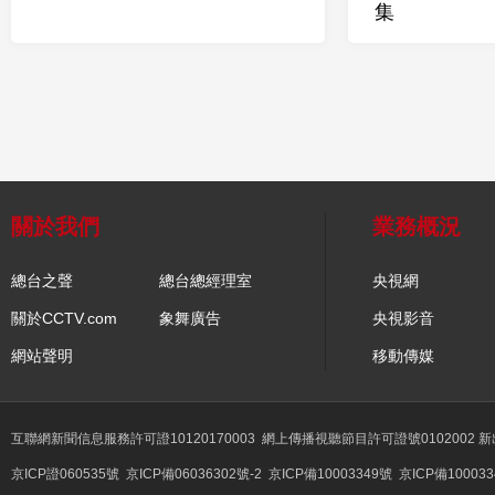
集
關於我們
業務概況
總台之聲
總台總經理室
央視網
關於CCTV.com
象舞廣告
央視影音
網站聲明
移動傳媒
互聯網新聞信息服務許可證10120170003
網上傳播視聽節目許可證號0102002 
京ICP證060535號
京ICP備06036302號-2
京ICP備10003349號
京ICP備100033