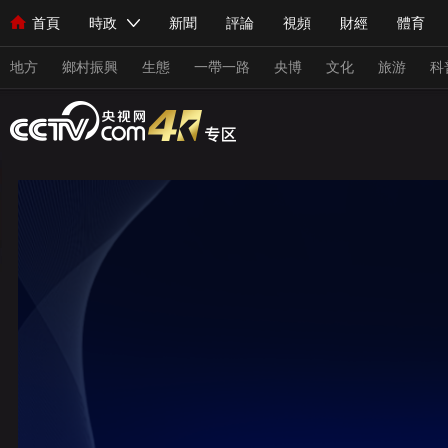
首頁
時政
新聞
評論
視頻
財經
體育
人民領袖習近平
直播
海外頻道
片庫
iPanda
欄目大全
聯播+
English
中國領導人
節目單
Монгол
聽音
央視快評
微視頻
習式妙語
主持人
地方
鄉村振興
生態
一帶一路
央博
文化
旅游
科
總台春晚
網絡春晚
共産黨員網
秧紀錄
紀錄片網
新聞
國內
國際
評論
經濟
軍事
科技
人民領袖習近平
聯播+
熱解讀
天天學習
習式妙
視頻
小央視頻
小央直播
直播中國
熊貓頻道
現場
前線
比劃
快看
藍海中國
新兵請入列
體育
直播
競猜
2026年世界盃
2026年冬奧會
VIP會員
CCTV奧林匹克頻道
生活體育大會
體育江湖