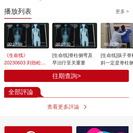
播放列表
更多 >
00:17:59
00:07:32
00:02:52
《生命线》
[生命线]脊柱侧弯及
[生命线]孩子脊
20230603 刘劲松
早治疗至关重要
斜一定是脊柱
——让青少年的人生
吗？
往期查詢>
少走“弯”路
全部評論
查看更多評論