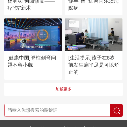
杨润功 创面修复——
诊早“智” 远离阿尔茨海
疗“伤”新术
默病
[健康中国]脊柱侧弯问
[生活提示]孩子在8岁
题不容小觑
前发生扁平足是可以矫
正的
加載更多