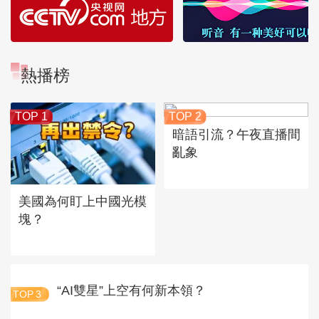
熱播榜
TOP 1
TOP 2
暗語引流？午夜直播間
亂象
美國為何盯上中國光模
塊？
“AI雙星”上空有何新本領？
TOP
3