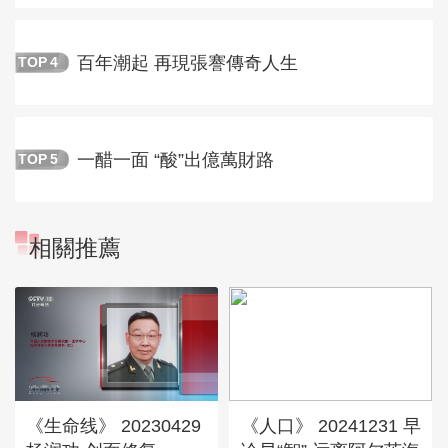
百年潮起 再現張謇傳奇人生
TOP
4
一醋一面 “酸”出億萬財路
TOP
5
相關推薦
《生命线》 20230429
《人口》 20241231 早