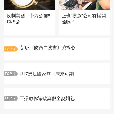
反制美國！中方公佈5
上班“摸魚”公司有權開
項措施
除嗎？
新版《防衛白皮書》藏禍心
TOP
3
U17男足國家隊：未來可期
TOP
4
三招教你識破真假全麥麵包
TOP
5