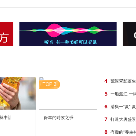
4
荒漠翠影蘊生
TOP 3
5
一船渡江 一
6
清爽一“夏” 
莫中計
保單的時效之爭
7
打造大唐盛景
8
有毒的“養生神