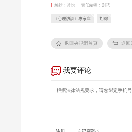
編輯：常悅
責任編輯：劉慧
《心理訪談》專家庫
胡鄧
返回央視網首頁
返回