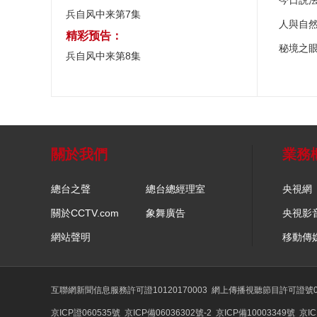
今日説
兵自风中来第7集
人與自
精彩预告：
秘境之
兵自风中来第8集
關於我們
業務
總台之聲
總台總經理室
央視網
關於CCTV.com
象舞廣告
央視影
網站聲明
移動傳
互聯網新聞信息服務許可證10120170003
網上傳播視聽節目許可證號01
京ICP證060535號
京ICP備06036302號-2
京ICP備10003349號
京IC