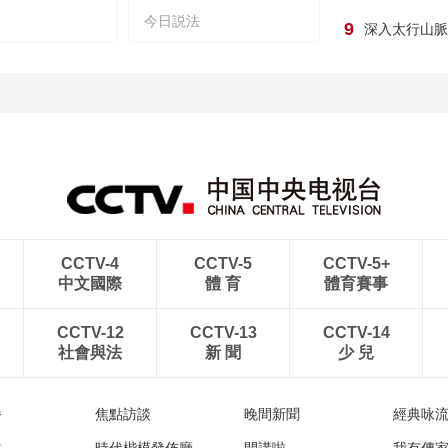
今日説法
9
深入太行山脈
CCTV-4
CCTV-5
CCTV-5+
中文國際
體 育
體育賽事
CCTV-12
CCTV-13
CCTV-14
社會與法
新 聞
少 兒
播
焦點訪談
晚間新聞
經典咏