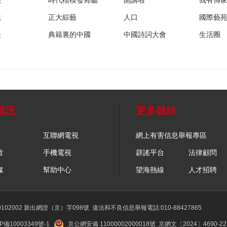
法
時代楷模發佈廳
開講啦
我有傳
然
正大綜藝
人口
國際藝
眼
典籍裏的中國
中國詩詞大會
生活圈
概況
更多鏈結
互聯網電視
網上有害信息舉報專區
音
手機電視
辟謠平台
法律顧問
媒
幫助中心
望海熱線
人才招聘
02002 新出網證（京）字098號
違法和不良信息舉報電話:010-88427865
P備10003349號-1
京公網安備 11000002000018號
京網文〔2024〕4690-2