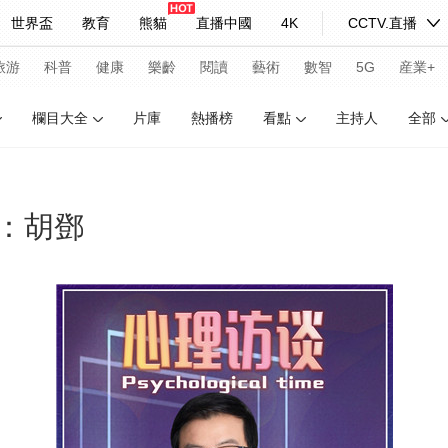
世界盃
教育
熊貓
直播中國
4K
CCTV.直播
式妙語
主持人
下載央視影音
熱解讀
天天學習
旅游
科普
健康
樂齡
閱讀
藝術
數智
5G
産業+
欄目大全
片庫
熱播榜
看點
主持人
全部
紀錄片網
國家大劇院
大型活動
：胡鄧
科技
法治
文娛
人物
公益
圖片
習式妙語
央視快評
央視網評
光華銳評
鋒面
頻道
VR/AR
4K專區
全景新聞
請入列
人生第一次
人生第二次
年冬奧會
CBA
NBA
中超
國足
國際足球
網球
綜
體育江湖
文化體育
冰雪道路
足球道路