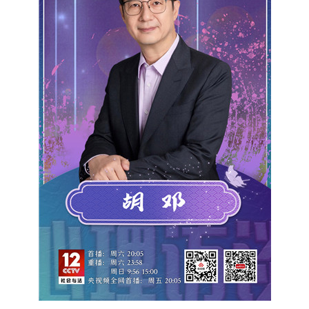
央博
非遺
文化
旅游
科普
健康
樂齡
閱讀
雲起
超級工廠
智敬中國
全民健康
顏選攻略
海洋
收視榜
總台企業白名單