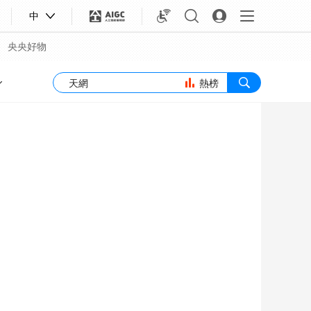
中
央央好物
熱榜
合體育
亞冬會