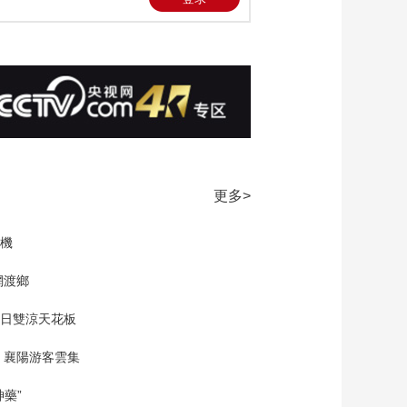
更多>
機
網渡鄉
夏日雙涼天花板
 襄陽游客雲集
藥”