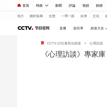
首頁
時政
新聞
評論
視頻
財經
人民領袖習近平
直播
海外頻道
片庫
iPanda
欄目大全
聯播+
English
中國領導人
節目單
Монгол
聽音
央視快評
微視頻
習
地方
鄉村振興
生態
一帶一路
央博
文化
直播
節目單
頻道大全
總台春晚
網絡春晚
共産黨員網
秧紀錄
CCTV-12社會與法頻道
>
心理訪談
《心理訪談》專家庫
新聞
國內
國際
評論
經濟
軍事
人民領袖習近平
聯播+
熱解讀
天天學習
視頻
小央視頻
小央直播
直播中國
熊貓
現場
前線
比劃
快看
藍海中國
新兵
體育
直播
競猜
2026年世界盃
2026
VIP會員
CCTV奧林匹克頻道
生活體育大會