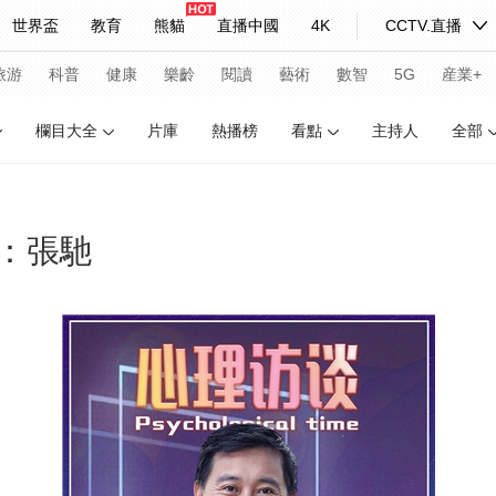
世界盃
教育
熊貓
直播中國
4K
CCTV.直播
式妙語
主持人
下載央視影音
熱解讀
天天學習
旅游
科普
健康
樂齡
閱讀
藝術
數智
5G
産業+
欄目大全
片庫
熱播榜
看點
主持人
全部
紀錄片網
國家大劇院
大型活動
：張馳
科技
法治
文娛
人物
公益
圖片
習式妙語
央視快評
央視網評
光華銳評
鋒面
頻道
VR/AR
4K專區
全景新聞
請入列
人生第一次
人生第二次
年冬奧會
CBA
NBA
中超
國足
國際足球
網球
綜
體育江湖
文化體育
冰雪道路
足球道路