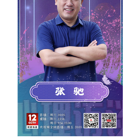
央博
非遺
文化
旅游
科普
健康
樂齡
閱讀
雲起
超級工廠
智敬中國
全民健康
顏選攻略
海洋
收視榜
總台企業白名單