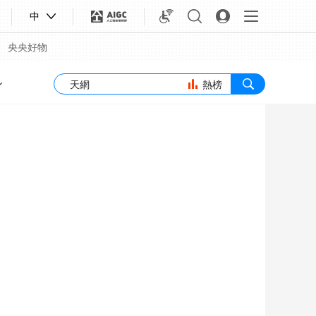
中
央央好物
熱榜
合體育
亞冬會