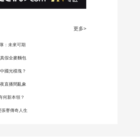
更多>
家隊：未來可期
真假全麥麵包
中國光模塊？
夜直播間亂象
空有何新本領？
現張謇傳奇人生