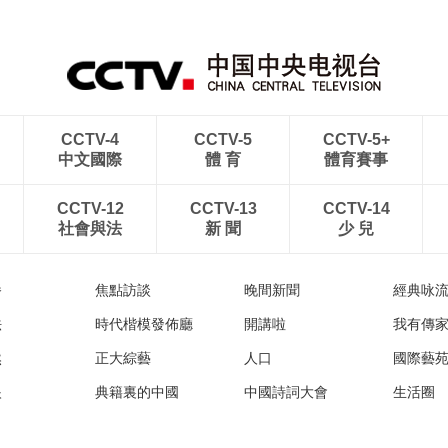
CCTV-4
CCTV-5
CCTV-5+
中文國際
體 育
體育賽事
CCTV-12
CCTV-13
CCTV-14
社會與法
新 聞
少 兒
播
焦點訪談
晚間新聞
經典咏
法
時代楷模發佈廳
開講啦
我有傳
然
正大綜藝
人口
國際藝
眼
典籍裏的中國
中國詩詞大會
生活圈