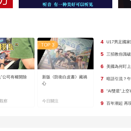
4
U17男足國
TOP 3
5
三招教你識破
6
美國為何盯上
魚”公司有權開除
新版《防衛白皮書》藏禍
7
暗語引流？午
心
8
“AI雙星”上
觀察
今日關注
9
百年潮起 再