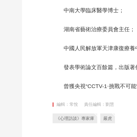
中南大學臨床醫學博士；
湖南省藝術治療委員會主任；
中國人民解放軍天津康復療養
發表學術論文百餘篇，出版著
曾獲央視“CCTV-1·挑戰不
編輯：常悅
責任編輯：劉慧
《心理訪談》專家庫
嚴虎