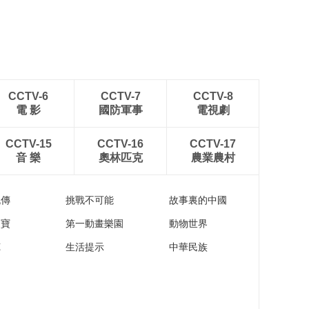
CCTV-6
CCTV-7
CCTV-8
電 影
國防軍事
電視劇
CCTV-15
CCTV-16
CCTV-17
音 樂
奧林匹克
農業農村
流傳
挑戰不可能
故事裏的中國
家寶
第一動畫樂園
動物世界
苑
生活提示
中華民族