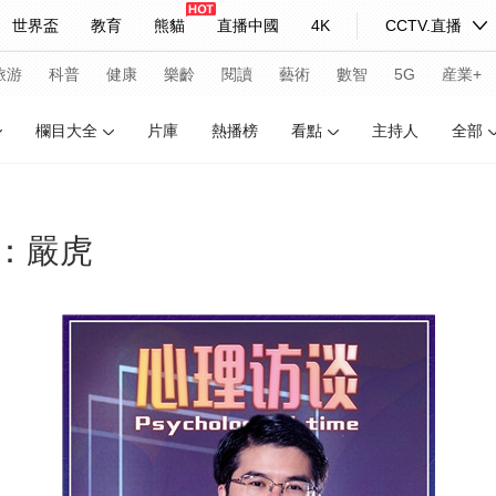
世界盃
教育
熊貓
直播中國
4K
CCTV.直播
式妙語
主持人
下載央視影音
熱解讀
天天學習
旅游
科普
健康
樂齡
閱讀
藝術
數智
5G
産業+
欄目大全
片庫
熱播榜
看點
主持人
全部
紀錄片網
國家大劇院
大型活動
：嚴虎
科技
法治
文娛
人物
公益
圖片
習式妙語
央視快評
央視網評
光華銳評
鋒面
頻道
VR/AR
4K專區
全景新聞
請入列
人生第一次
人生第二次
年冬奧會
CBA
NBA
中超
國足
國際足球
網球
綜
體育江湖
文化體育
冰雪道路
足球道路