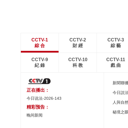
CCTV-1
CCTV-2
CCTV-3
綜 合
財 經
綜 藝
CCTV-9
CCTV-10
CCTV-11
紀 錄
科 教
戲 曲
新聞聯
正在播出：
今日説
今日说法-2026-143
人與自
精彩预告：
秘境之
晚间新闻