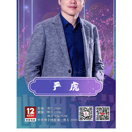
央博
非遺
文化
旅游
科普
健康
樂齡
閱讀
雲起
超級工廠
智敬中國
全民健康
顏選攻略
海洋
收視榜
總台企業白名單