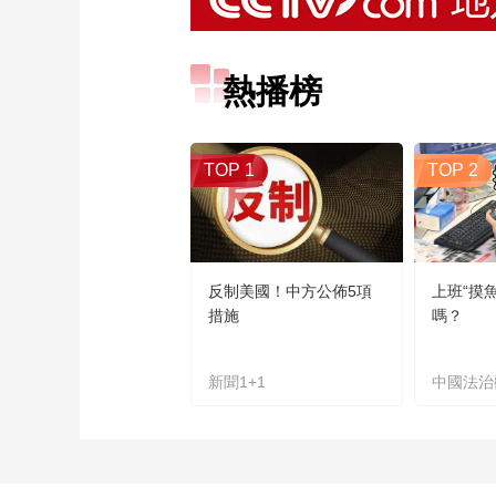
熱播榜
TOP 1
TOP 2
反制美國！中方公佈5項
上班“摸
措施
嗎？
新聞1+1
中國法治