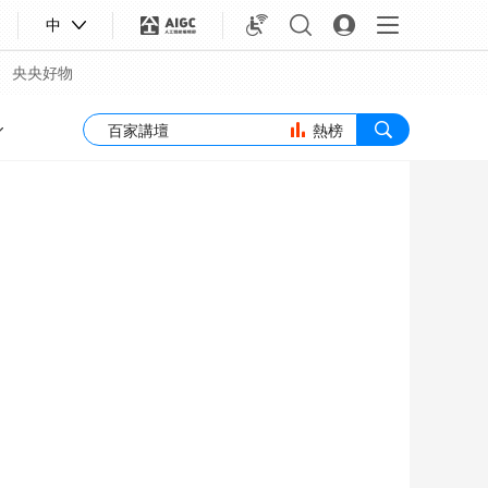
中
央央好物
熱榜
合體育
亞冬會