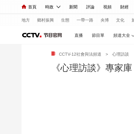
首頁
時政
新聞
評論
視頻
財經
人民領袖習近平
直播
海外頻道
片庫
iPanda
欄目大全
聯播+
English
中國領導人
節目單
Монгол
聽音
央視快評
微視頻
習
地方
鄉村振興
生態
一帶一路
央博
文化
直播
節目單
頻道大全
總台春晚
網絡春晚
共産黨員網
秧紀錄
CCTV-12社會與法頻道
>
心理訪談
《心理訪談》專家庫
新聞
國內
國際
評論
經濟
軍事
人民領袖習近平
聯播+
熱解讀
天天學習
視頻
小央視頻
小央直播
直播中國
熊貓
現場
前線
比劃
快看
藍海中國
新兵
體育
直播
競猜
2026年世界盃
2026
VIP會員
CCTV奧林匹克頻道
生活體育大會