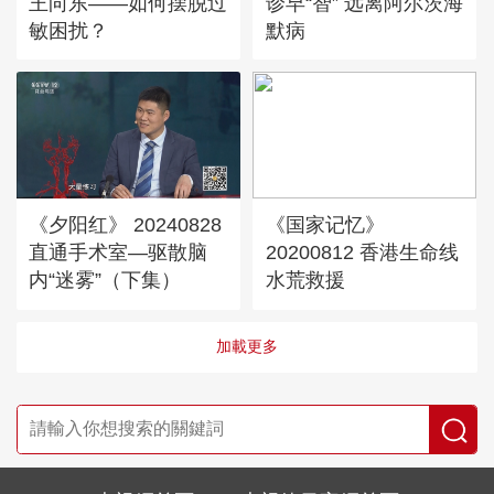
王向东——如何摆脱过
诊早“智” 远离阿尔茨海
敏困扰？
默病
《夕阳红》 20240828
《国家记忆》
直通手术室—驱散脑
20200812 香港生命线
内“迷雾”（下集）
水荒救援
加載更多