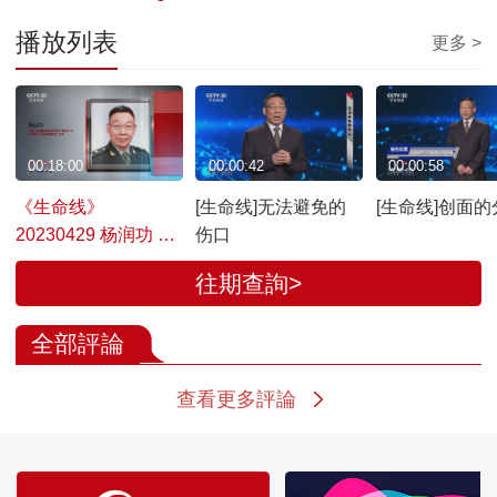
播放列表
更多 >
00:18:00
00:00:42
00:00:58
《生命线》
[生命线]无法避免的
[生命线]创面的
20230429 杨润功 创
伤口
面修复——疗“伤”新
往期查詢>
术
全部評論
查看更多評論