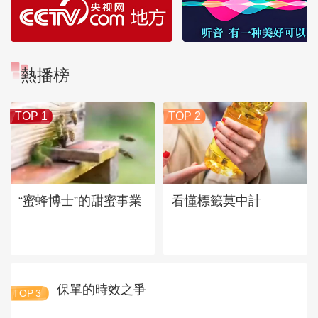
熱播榜
TOP 1
TOP 2
“蜜蜂博士”的甜蜜事業
看懂標籤莫中計
保單的時效之爭
TOP
3