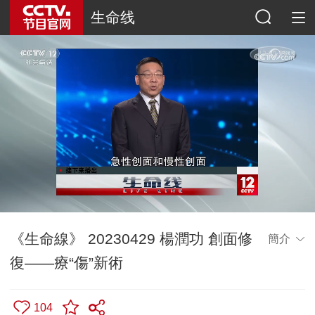
生命线
《生命線》 20230429 楊潤功 創面修
簡介
復——療“傷”新術
104