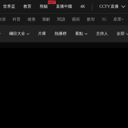
世界盃
教育
熊貓
直播中國
4K
CCTV.直播
式妙語
主持人
下載央視影音
熱解讀
天天學習
旅游
科普
健康
樂齡
閱讀
藝術
數智
5G
産業+
欄目大全
片庫
熱播榜
看點
主持人
全部
紀錄片網
國家大劇院
大型活動
科技
法治
文娛
人物
公益
圖片
習式妙語
央視快評
央視網評
光華銳評
鋒面
頻道
VR/AR
4K專區
全景新聞
請入列
人生第一次
人生第二次
冬奧會
CBA
NBA
中超
國足
國際足球
網球
綜
體育江湖
文化體育
冰雪道路
足球道路