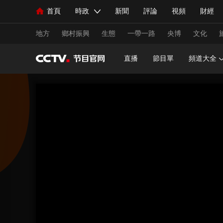
首頁
時政
新聞
評論
視頻
財經
人民領袖習近平
直播
海外頻道
片庫
iPanda
欄目大全
聯播+
English
中國領導人
節目單
Монгол
聽音
央視快評
微視頻
習
地方
鄉村振興
生態
一帶一路
央博
文化
直播
節目單
頻道大全
總台春晚
網絡春晚
共産黨員網
秧紀錄
新聞
國內
國際
評論
經濟
軍事
人民領袖習近平
聯播+
熱解讀
天天學習
視頻
小央視頻
小央直播
直播中國
熊貓
現場
前線
比劃
快看
藍海中國
新兵
體育
直播
競猜
2026年世界盃
2026年
VIP會員
CCTV奧林匹克頻道
生活體育大會