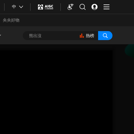
中
央央好物
熱榜
合體育
亞冬會