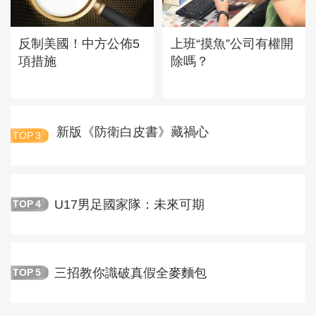
反制美國！中方公佈5
上班“摸魚”公司有權開
項措施
除嗎？
新版《防衛白皮書》藏禍心
TOP
3
U17男足國家隊：未來可期
TOP
4
三招教你識破真假全麥麵包
TOP
5