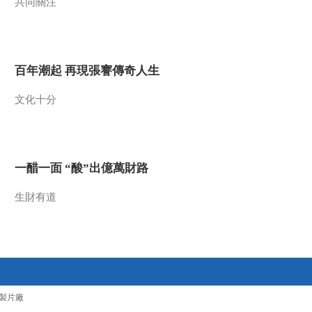
共同關注
百年潮起 再現張謇傳奇人生
文化十分
一醋一面 “酸”出億萬財路
生財有道
製片廠