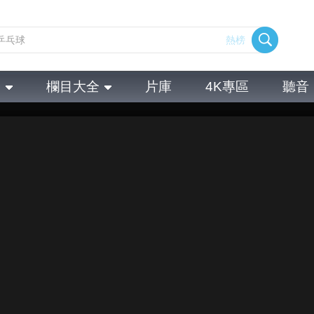
熱榜
全
欄目大全
片庫
4K專區
聽音