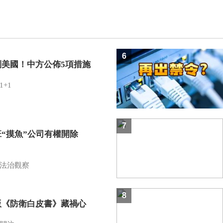
6
制美國！中方公佈5項措施
1+1
7
班“摸魚”公司有權開除
？
法治觀察
8
版《防衛白皮書》藏禍心