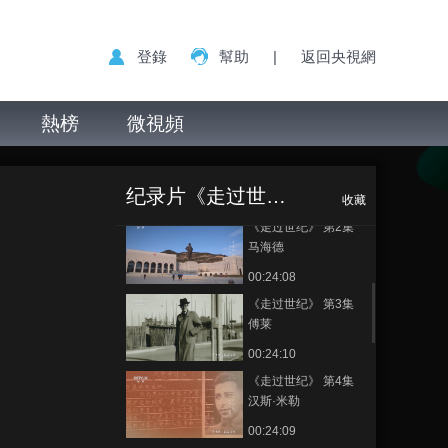
登錄
幫助
|
返回央視網
熱榜
微視頻
《走过世纪》 第1集
《走过世纪》 第5
正在播放
郑律成
集 爱泼斯坦
纪录片《走过世纪》
00:24:10
收藏
《走过世纪》 第2集
马海德
00:24:08
《走过世纪》 第3集
傅莱
00:24:10
《走过世纪》 第4集
汉斯·米勒
00:24:09