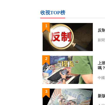
收視TOP榜
1
反
新聞
2
上
嗎
中國
3
新