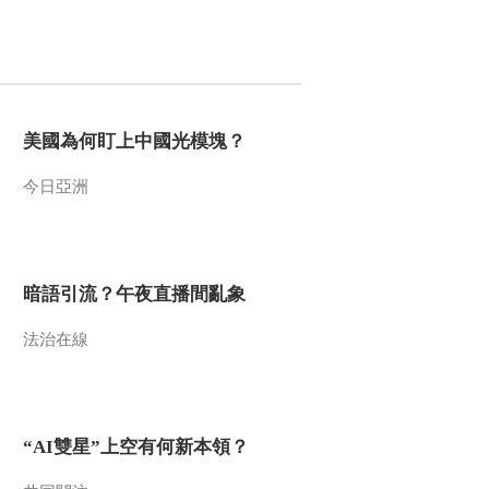
美國為何盯上中國光模塊？
今日亞洲
暗語引流？午夜直播間亂象
法治在線
“AI雙星”上空有何新本領？