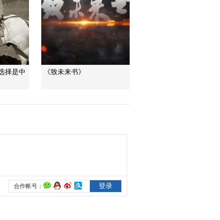
一醋一面 “酸”出億萬
財路
生財有道
选择是中
《致未来书》