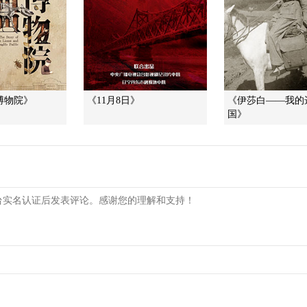
博物院》
《11月8日》
《伊莎白——我的
国》