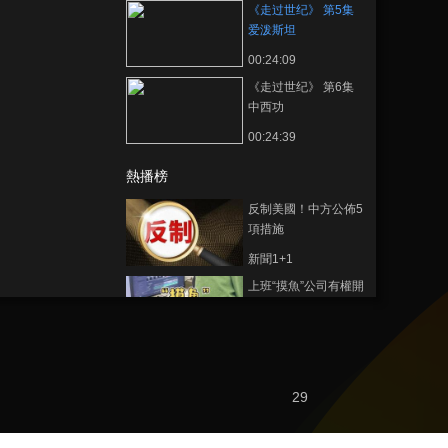
《走过世纪》 第5集
爱泼斯坦
00:24:09
《走过世纪》 第6集
中西功
00:24:39
熱播榜
反制美國！中方公佈5
項措施
新聞1+1
上班“摸魚”公司有權開
除嗎？
中國法治觀察
新版《防衛白皮書》
藏禍心
29
今日關注
U17男足國家隊：未