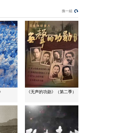
來可期
換一組
足球之夜
三招教你識破真假全
麥麵包
健康之路
美國為何盯上中國光
模塊？
今日亞洲
暗語引流？午夜直播
間亂象
法治在線
“AI雙星”上空有何新本
》
《无声的功勋》（第二季）
領？
共同關注
百年潮起 再現張謇傳
奇人生
文化十分