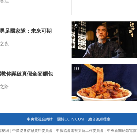
關注
9
7男足國家隊：未來可期
之夜
10
招教你識破真假全麥麵包
之路
中央電視台網站
|
關於CCTV.COM
|
總台總經理室
電視網
|
中廣協會信息資料委員會
|
中廣協會電視文藝工作委員會
|
中央新聞紀錄電影