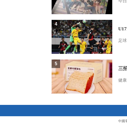
今日
4
U1
足球
5
三
健康
中國