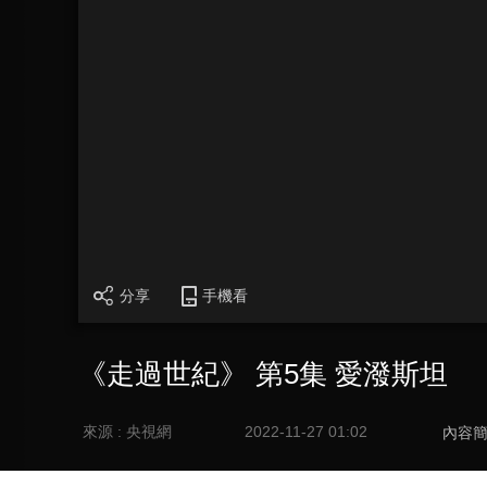
分享
手機看
《走過世紀》 第5集 愛潑斯坦
來源 : 央視網
2022-11-27 01:02
內容