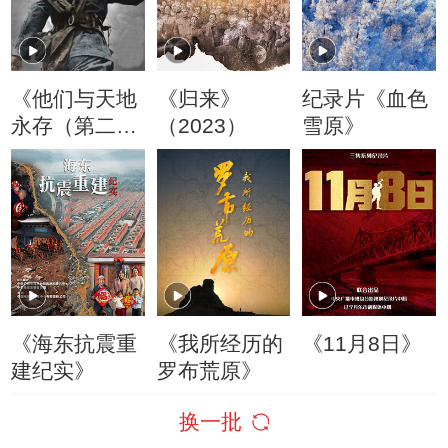
《他们与天地
《归来》
纪录片《血色
永存（第二
（2023）
雪原》
季）》
《海东抗震重
《我所经历的
《11月8日》
建纪实》
罗布荒原》
换一批