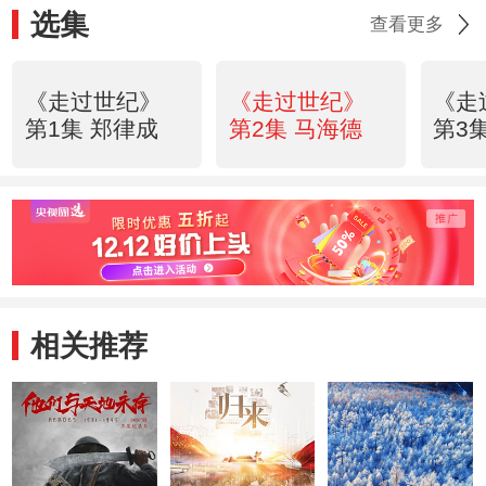
选集
查看更多
《走过世纪》
《走过世纪》
《走
第1集 郑律成
第2集 马海德
第3
相关推荐