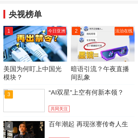
央视榜单
1
2
今日亚洲
法治在线
美国为何盯上中国光
暗语引流？午夜直播
模块？
间乱象
“AI双星”上空有何新本领？
3
共同关注
百年潮起 再现张謇传奇人生
4