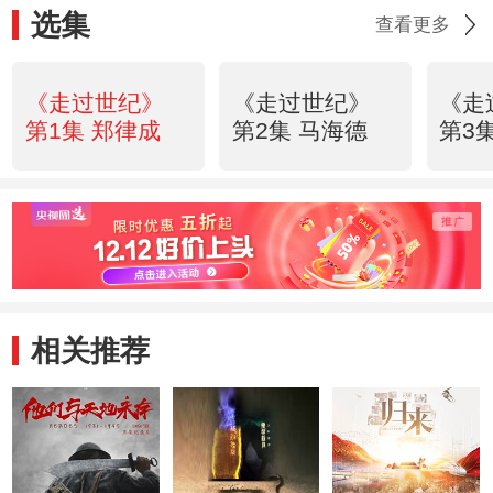
选集
查看更多
《走过世纪》
《走过世纪》
《走
第1集 郑律成
第2集 马海德
第3
相关推荐