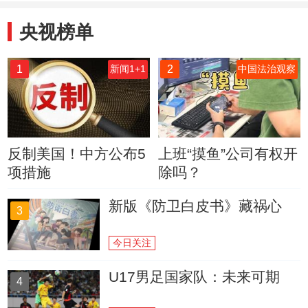
央视榜单
1
2
新闻1+1
中国法治观察
反制美国！中方公布5
上班“摸鱼”公司有权开
项措施
除吗？
新版《防卫白皮书》藏祸心
3
今日关注
U17男足国家队：未来可期
4