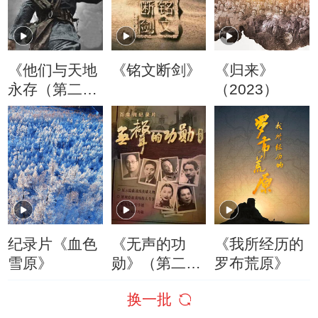
《他们与天地
《铭文断剑》
《归来》
永存（第二
（2023）
季）》
纪录片《血色
《无声的功
《我所经历的
雪原》
勋》（第二
罗布荒原》
季）
换一批