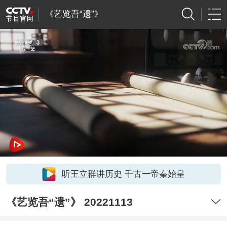
《艺览吾“遗”》
听王立群讲历史 千古一帝秦始皇
《艺览吾“遗”》 20221113