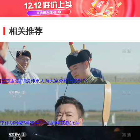
相关推荐
[艺览吾遗]非遗传承人向大家介绍弓箭制作
李佳明秒变“神箭手” 一击即中获得冠军