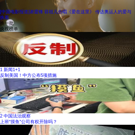
[中国电影报道]谢霆锋 容祖儿合唱《爱在这里》 传达奥运人的爱与
执着
换一批
央视榜单
1
新闻1+1
反制美国！中方公布5项措施
2
中国法治观察
上班“摸鱼”公司有权开除吗？