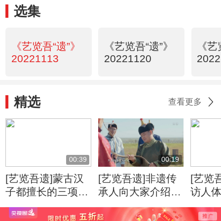
选集
《艺览吾“遗”》
《艺览吾“遗”》
《艺
20221113
20221120
2022
精选
查看更多
00:39
00:19
[艺览吾遗]蒙古汉
[艺览吾遗]非遗传
[艺览
子都擅长的三项技
承人向大家介绍弓
访人
艺
箭制作