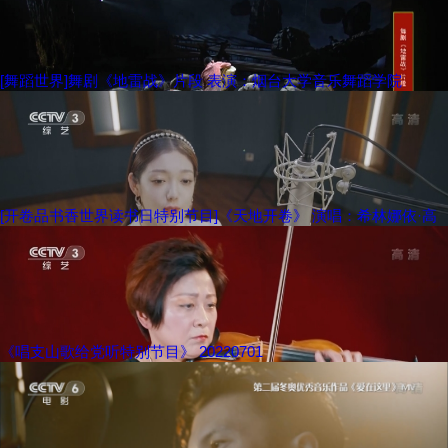
[舞蹈世界]舞剧《地雷战》片段 表演：烟台大学音乐舞蹈学院
[开卷品书香世界读书日特别节目]《天地开卷》 演唱：希林娜依·高
《唱支山歌给党听特别节目》 20220701