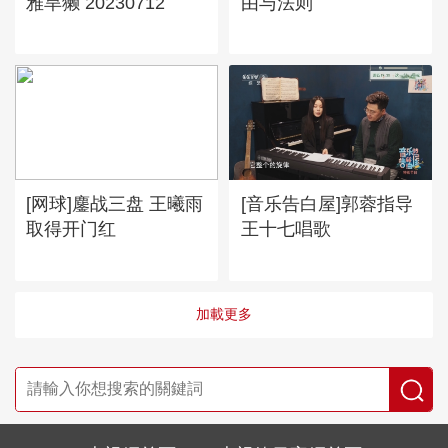
雅旱獭 20230712
由与法则
[网球]鏖战三盘 王曦雨
[音乐告白屋]郭蓉指导
取得开门红
王十七唱歌
加載更多