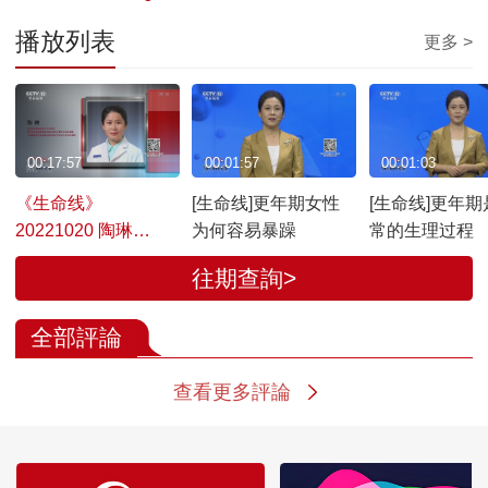
播放列表
更多 >
00:17:57
00:01:57
00:01:03
《生命线》
[生命线]更年期女性
[生命线]更年期
20221020 陶琳
为何容易暴躁
常的生理过程
——“乘风破浪”的更
往期查詢>
年期
全部評論
查看更多評論