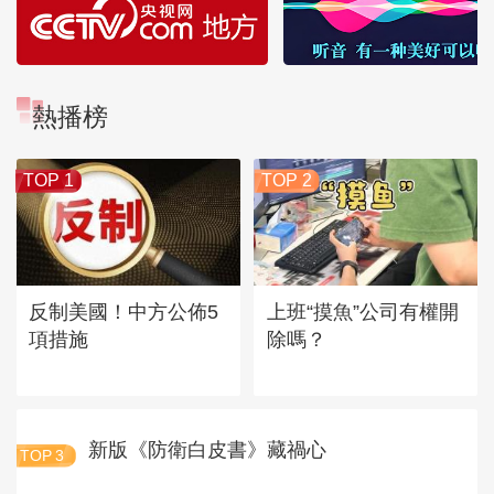
熱播榜
TOP 1
TOP 2
反制美國！中方公佈5
上班“摸魚”公司有權開
項措施
除嗎？
新版《防衛白皮書》藏禍心
TOP
3