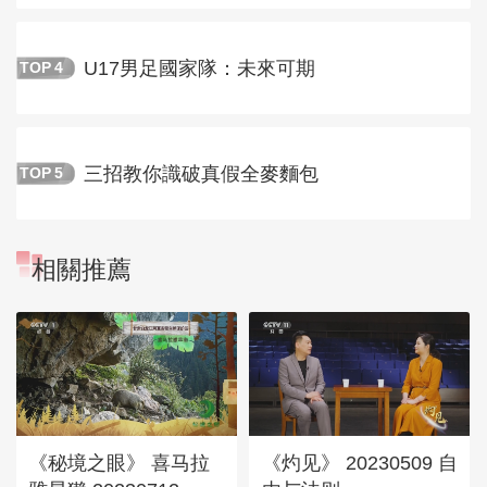
U17男足國家隊：未來可期
TOP
4
三招教你識破真假全麥麵包
TOP
5
相關推薦
《秘境之眼》 喜马拉
《灼见》 20230509 自