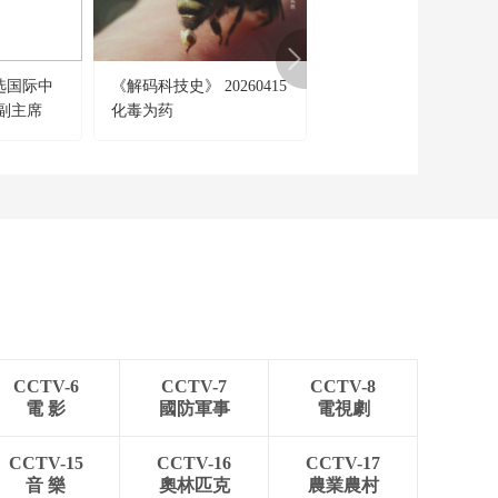
选国际中
《解码科技史》 20260415
[柔道]2026年全国柔道
副主席
化毒为药
分赛新疆站开赛
CCTV-6
CCTV-7
CCTV-8
電 影
國防軍事
電視劇
CCTV-15
CCTV-16
CCTV-17
音 樂
奧林匹克
農業農村