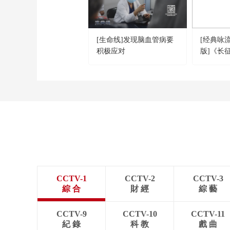
[生命线]发现脑血管病要
[经典咏
积极应对
版]《长
演唱：王
艺术团
CCTV-1
CCTV-2
CCTV-3
綜 合
財 經
綜 藝
CCTV-9
CCTV-10
CCTV-11
紀 錄
科 教
戲 曲