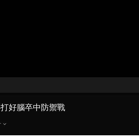
央博
非遺
文化
旅游
科普
健康
樂齡
閱讀
雲起
超級工廠
智敬中國
全民健康
顏選攻略
海洋
收視榜
總台企業白名單
群——打好腦卒中防禦戰
介