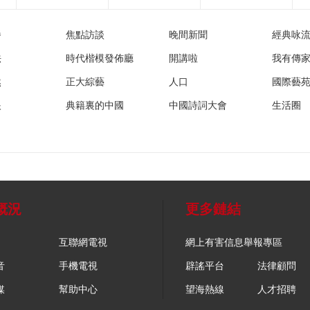
播
焦點訪談
晚間新聞
經典咏
法
時代楷模發佈廳
開講啦
我有傳
然
正大綜藝
人口
國際藝
眼
典籍裏的中國
中國詩詞大會
生活圈
概況
更多鏈結
互聯網電視
網上有害信息舉報專區
音
手機電視
辟謠平台
法律顧問
媒
幫助中心
望海熱線
人才招聘