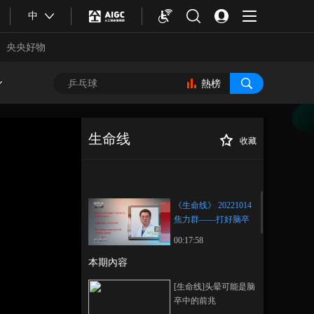
中
央央好物
熱榜
生命线
收藏
《生命线》
正在播放
20221014 焦力群——打好脑卒
中防御战
《生命线》 20221014
焦力群——打好脑卒
中防御战
00:17:58
本期內容
合體育
亞冬會
[生命线]头晕可能是脑
卒中的前兆