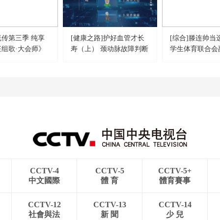
流传第三季 纯享
[健康之路]护好血管才长
[综合]滕连帅当
征组歌·大会师》
寿（上） 颈动脉故障判断
学生体育联合会
宏伟 老战友合唱
CCTV-4
CCTV-5
CCTV-5+
中文國際
體 育
體育賽事
CCTV-12
CCTV-13
CCTV-14
社會與法
新 聞
少 兒