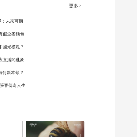
更多>
隊：未來可期
真假全麥麵包
中國光模塊？
夜直播間亂象
空有何新本領？
現張謇傳奇人生