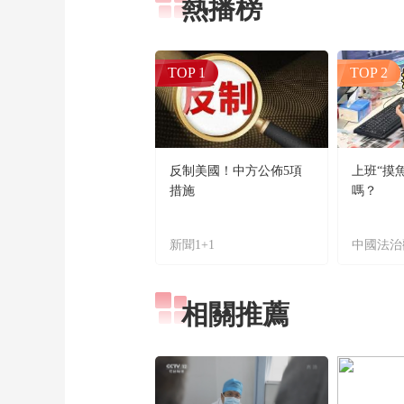
熱播榜
TOP 1
TOP 2
反制美國！中方公佈5項
上班“摸
措施
嗎？
新聞1+1
中國法治
相關推薦