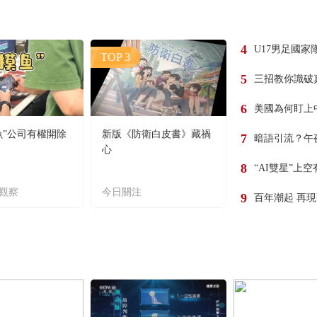
4
U17男足國家
TOP 3
5
三招教你識破
6
美國為何盯上
魚”公司有權開除
新版《防衛白皮書》藏禍
7
暗語引流？午
心
8
“AI雙星”上
觀察
今日關注
9
百年潮起 再