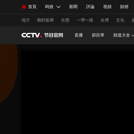
首頁
時政
新聞
評論
視頻
財經
人民領袖習近平
直播
海外頻道
片庫
iPanda
欄目大全
聯播+
English
中國領導人
節目單
Монгол
聽音
央視快評
微視頻
習
地方
鄉村振興
生態
一帶一路
央博
文化
直播
節目單
頻道大全
總台春晚
網絡春晚
共産黨員網
秧紀錄
新聞
國內
國際
評論
經濟
軍事
人民領袖習近平
聯播+
熱解讀
天天學習
視頻
小央視頻
小央直播
直播中國
熊貓
現場
前線
比劃
快看
藍海中國
新兵
體育
直播
競猜
2026年世界盃
2026年
VIP會員
CCTV奧林匹克頻道
生活體育大會