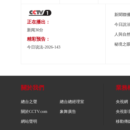
新聞聯
正在播出：
今日説
新闻30分
人與自
精彩预告：
秘境之
今日说法-2026-143
關於我們
業務
總台之聲
總台總經理室
央視網
關於CCTV.com
象舞廣告
央視影
網站聲明
移動傳