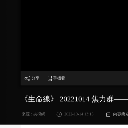
財經
教育
鄉村振興
生態環境
一帶一路
大國智造
大國展會
大國保險
雲頂對話
CCTV.節目官網
直播
節目單
欄目
片庫
分享
手機看
《生命線》 20221014 焦力
來源 : 央視網
2022-10-14 13:15
內容簡