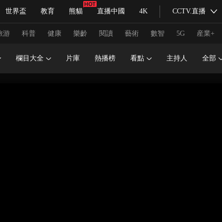
世界盃
教育
熊貓
直播中國
4K
CCTV.直播
式妙語
主持人
下載央視影音
熱解讀
天天學習
旅游
科普
健康
樂齡
閱讀
藝術
數智
5G
産業+
欄目大全
片庫
熱播榜
看點
主持人
全部
紀錄片網
國家大劇院
大型活動
科技
法治
文娛
人物
公益
圖片
習式妙語
央視快評
央視網評
光華銳評
鋒面
頻道
VR/AR
4K專區
全景新聞
請入列
人生第一次
人生第二次
冬奧會
CBA
NBA
中超
國足
國際足球
網球
綜
體育江湖
文化體育
冰雪道路
足球道路