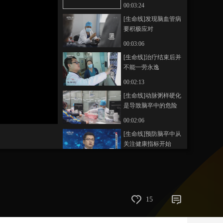
00:03:24
藝術
汽車
數智
5G
産業+
[生命线]发现脑血管病
要积极应对
時尚
天氣
才藝
網展
央央好物
00:03:06
[生命线]治疗结束后并
不能一劳永逸
00:02:13
[生命线]动脉粥样硬化
是导致脑卒中的危险
因素
00:02:06
[生命线]预防脑卒中从
关注健康指标开始
00:03:04
15