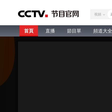
視頻
首頁
直播
節目單
頻道大