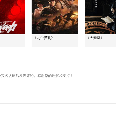
《九个弹孔》
《大秦赋》