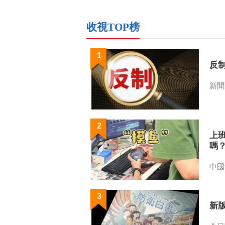
收視TOP榜
1
反
新聞
2
上
嗎
中國
3
新