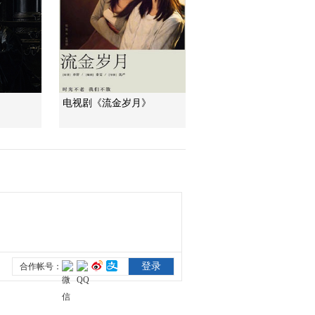
文化十分
一醋一面 “酸”出億萬
財路
生財有道
电视剧《流金岁月》