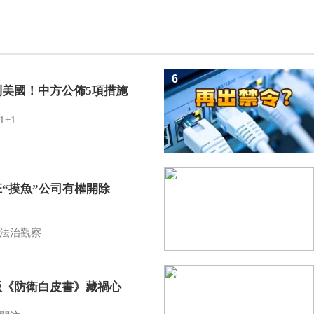
6
制美國！中方公佈5項措施
1+1
7
班“摸魚”公司有權開除
？
法治觀察
8
版《防衛白皮書》藏禍心