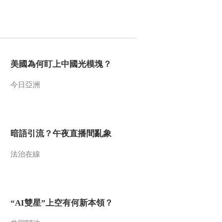
美國為何盯上中國光模塊？
今日亞洲
暗語引流？午夜直播間亂象
法治在線
“AI雙星”上空有何新本領？