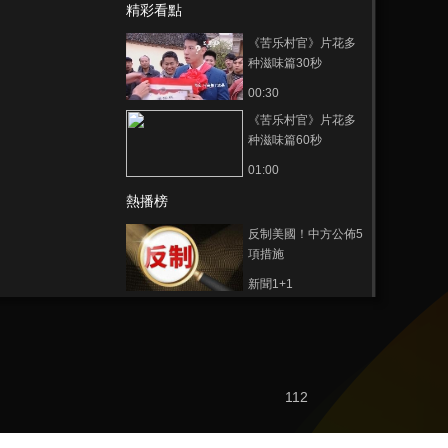
精彩看點
《苦乐村官》片花多
种滋味篇30秒
00:30
《苦乐村官》片花多
种滋味篇60秒
01:00
熱播榜
反制美國！中方公佈5
項措施
新聞1+1
上班“摸魚”公司有權開
除嗎？
中國法治觀察
新版《防衛白皮書》
112
藏禍心
今日關注