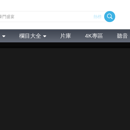
熱榜
全
欄目大全
片庫
4K專區
聽音