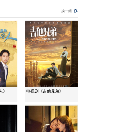
U17男足國家隊：未
換一組
來可期
足球之夜
三招教你識破真假全
麥麵包
健康之路
美國為何盯上中國光
模塊？
今日亞洲
暗語引流？午夜直播
間亂象
法治在線
人》
电视剧《吉他兄弟》
“AI雙星”上空有何新本
領？
共同關注
百年潮起 再現張謇傳
奇人生