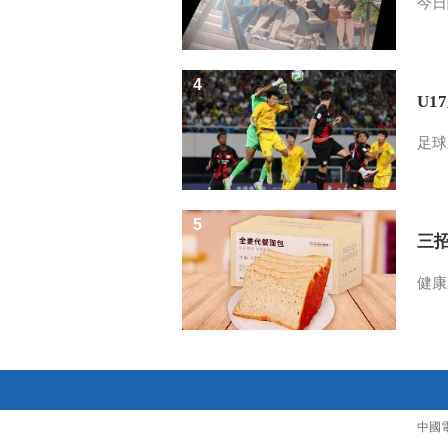
今日
4
U1
足球
5
三
健康
中國