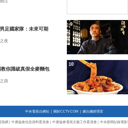
關注
9
7男足國家隊：未來可期
之夜
10
招教你識破真假全麥麵包
之路
中央電視台網站
|
關於CCTV.COM
|
總台總經理室
電視網
|
中廣協會信息資料委員會
|
中廣協會電視文藝工作委員會
|
中央新聞紀錄電影