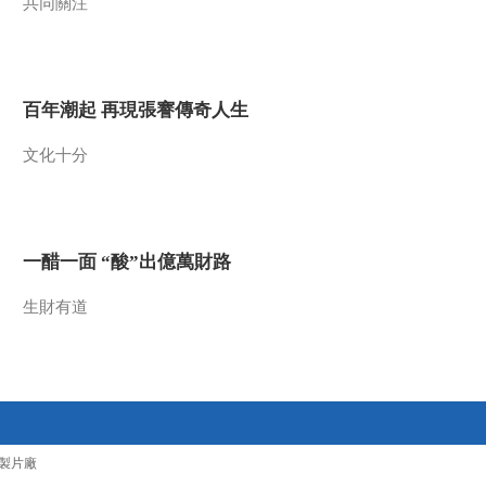
共同關注
百年潮起 再現張謇傳奇人生
文化十分
一醋一面 “酸”出億萬財路
生財有道
製片廠