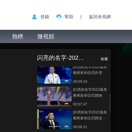
01:32:59
節目看點
登錄
幫助
|
返回央視網
[闪亮的名字2022最美
教师发布仪式]周荣
方：耕植信念 立德树
熱榜
微視頻
00:06:52
人
[闪亮的名字2022最美
[闪亮的名字2022
正在播放
教师发布仪式]李建
最美教师发布仪式]蒙芳：以爱
国：匠心守望 初心不
闪亮的名字-2022最美教师发布仪式
之名 守护花开
00:06:45
收藏
改
[闪亮的名字2022最美
教师发布仪式]牛雪
松：筑梦冰雪 守护荣
00:09:10
光
[闪亮的名字2022最美
教师发布仪式]祝响
响：春风化雨 播撒希
00:07:47
望
[闪亮的名字2022最美
教师发布仪式]韩龙：
老兵本色 情满边疆
00:06:31