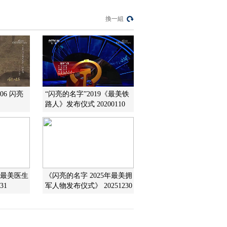
想
[闪亮的名字2022最美
換一組
教师发布仪式]最美教
师团队：高校银龄教
00:03:48
师支援西部计划教师
[闪亮的名字2022最美
团队
教师发布仪式]歌曲
《缘分》 演唱：严当
00:02:00
当
熱播榜
06 闪亮
“闪亮的名字”2019《最美铁
路人》发布仪式 20200110
反制美國！中方公佈5
項措施
新聞1+1
上班“摸魚”公司有權開
除嗎？
中國法治觀察
3最美医生
《闪亮的名字 2025年最美拥
31
军人物发布仪式》 20251230
新版《防衛白皮書》
藏禍心
今日關注
U17男足國家隊：未