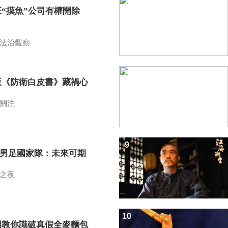
7
班“摸魚”公司有權開除
？
法治觀察
8
版《防衛白皮書》藏禍心
關注
9
7男足國家隊：未來可期
之夜
10
招教你識破真假全麥麵包