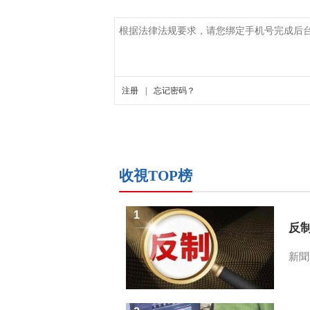
收視TOP榜
1
反
新聞