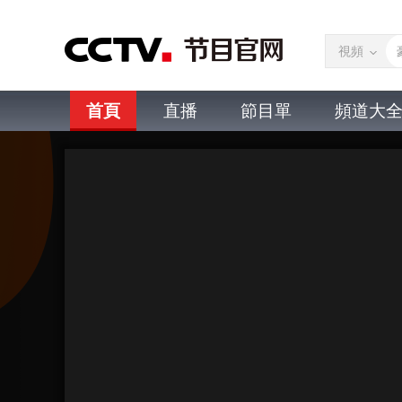
視頻
首頁
直播
節目單
頻道大