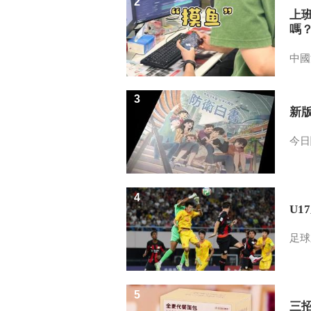
2
上
嗎
中國
3
新
今日
4
U1
足球
5
三