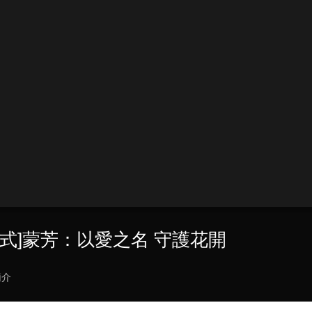
儀式]蒙芳：以愛之名 守護花開
簡介