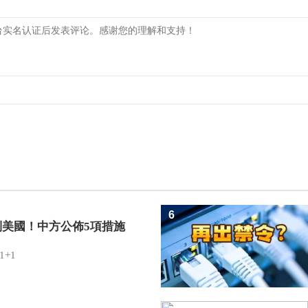
6
制美國！中方公佈5項措施
1+1