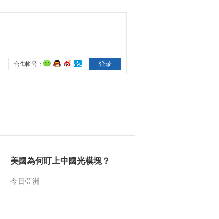
來可期
足球之夜
三招教你識破真假全
麥麵包
健康之路
美國為何盯上中國光
模塊？
今日亞洲
暗語引流？午夜直播
間亂象
法治在線
“AI雙星”上空有何新本
領？
美國為何盯上中國光模塊？
共同關注
今日亞洲
百年潮起 再現張謇傳
奇人生
文化十分