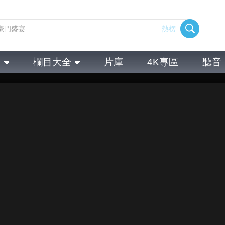
熱榜
全
欄目大全
片庫
4K專區
聽音