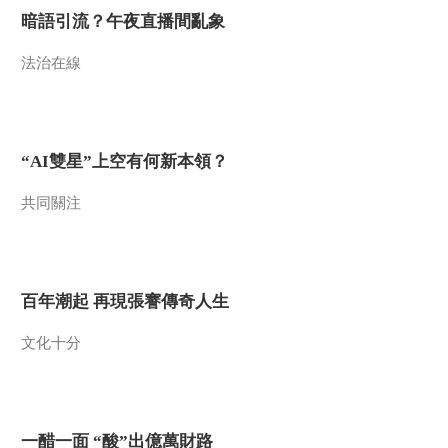
一醋一面 “酸”出億萬
暗語引流？午夜直播間亂象
財路
生財有道
法治在線
“AI雙星”上空有何新本領？
共同關注
百年潮起 再現張謇傳奇人生
文化十分
一醋一面 “酸”出億萬財路